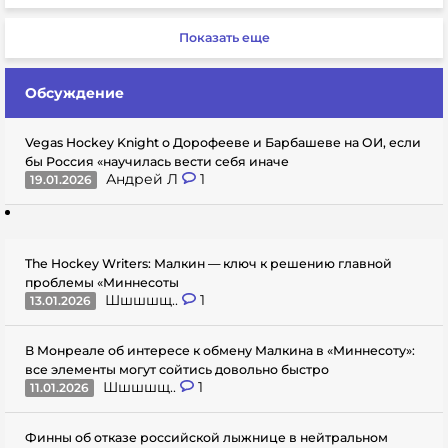
Показать еще
Обсуждение
Vegas Hockey Knight о Дорофееве и Барбашеве на ОИ, если
бы Россия «научилась вести себя иначе
Андрей Л
1
19.01.2026
The Hockey Writers: Малкин — ключ к решению главной
проблемы «Миннесоты
Шшшшщ..
1
13.01.2026
В Монреале об интересе к обмену Малкина в «Миннесоту»:
все элементы могут сойтись довольно быстро
Шшшшщ..
1
11.01.2026
Финны об отказе российской лыжнице в нейтральном