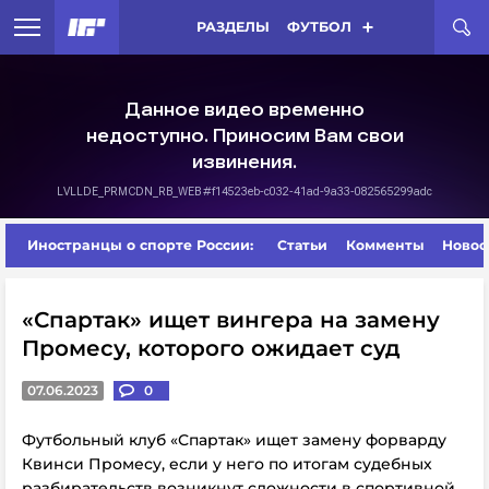
РАЗДЕЛЫ
ФУТБОЛ
Иностранцы о спорте России:
Статьи
Комменты
Новос
«Спартак» ищет вингера на замену
Промесу, которого ожидает суд
07.06.2023
0
Футбольный клуб «Спартак» ищет замену форварду
Квинси Промесу, если у него по итогам судебных
разбирательств возникнут сложности в спортивной