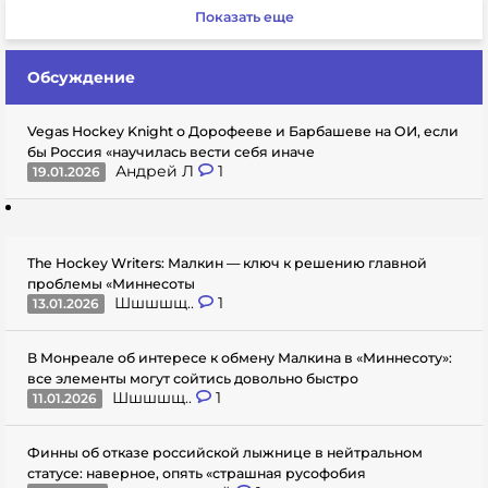
Показать еще
Обсуждение
Vegas Hockey Knight о Дорофееве и Барбашеве на ОИ, если
бы Россия «научилась вести себя иначе
Андрей Л
1
19.01.2026
The Hockey Writers: Малкин — ключ к решению главной
проблемы «Миннесоты
Шшшшщ..
1
13.01.2026
В Монреале об интересе к обмену Малкина в «Миннесоту»:
все элементы могут сойтись довольно быстро
Шшшшщ..
1
11.01.2026
Финны об отказе российской лыжнице в нейтральном
статусе: наверное, опять «страшная русофобия