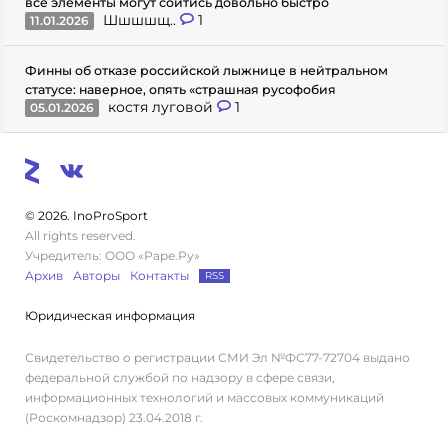
все элементы могут сойтись довольно быстро
Шшшшщ..
1
11.01.2026
Финны об отказе российской лыжнице в нейтральном
статусе: наверное, опять «страшная русофобия
костя луговой
1
05.01.2026
© 2026. InoProSport
All rights reserved.
Учредитель: ООО «Раре.Ру»
Архив
Авторы
Контакты
RSS
Юридическая информация
Свидетельство о регистрации СМИ Эл №ФС77-72704 выдано
федеральной службой по надзору в сфере связи,
информационных технологий и массовых коммуникаций
(Роскомнадзор) 23.04.2018 г.