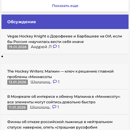
Показать еще
Обсуждение
Vegas Hockey Knight о Дорофееве и Барбашеве на ОИ, если
бы Россия «научилась вести себя иначе
Андрей Л
1
19.01.2026
The Hockey Writers: Малкин — ключ к решению главной
проблемы «Миннесоты
Шшшшщ..
1
13.01.2026
В Монреале об интересе к обмену Малкина в «Миннесоту»:
все элементы могут сойтись довольно быстро
Шшшшщ..
1
11.01.2026
Финны об отказе российской лыжнице в нейтральном
статусе: наверное, опять «страшная русофобия