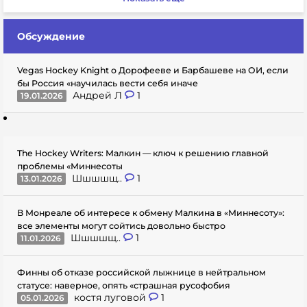
Обсуждение
Vegas Hockey Knight о Дорофееве и Барбашеве на ОИ, если
бы Россия «научилась вести себя иначе
Андрей Л
1
19.01.2026
The Hockey Writers: Малкин — ключ к решению главной
проблемы «Миннесоты
Шшшшщ..
1
13.01.2026
В Монреале об интересе к обмену Малкина в «Миннесоту»:
все элементы могут сойтись довольно быстро
Шшшшщ..
1
11.01.2026
Финны об отказе российской лыжнице в нейтральном
статусе: наверное, опять «страшная русофобия
костя луговой
1
05.01.2026