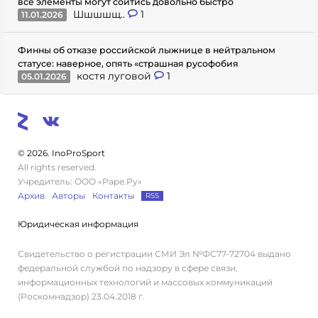
все элементы могут сойтись довольно быстро
Шшшшщ..
1
11.01.2026
Финны об отказе российской лыжнице в нейтральном
статусе: наверное, опять «страшная русофобия
костя луговой
1
05.01.2026
© 2026. InoProSport
All rights reserved.
Учредитель: ООО «Раре.Ру»
Архив
Авторы
Контакты
RSS
Юридическая информация
Свидетельство о регистрации СМИ Эл №ФС77-72704 выдано
федеральной службой по надзору в сфере связи,
информационных технологий и массовых коммуникаций
(Роскомнадзор) 23.04.2018 г.