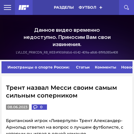
РАЗДЕЛЫ
ФУТБОЛ
Иностранцы о спорте России:
Статьи
Комменты
Новос
Трент назвал Месси своим самым
сильным соперником
08.06.2023
0
Британский игрок «Ливерпуля»
Трент Александер-
Арнольд ответил на вопрос о лучшем футболисте, с
которым он играл в одной команде.