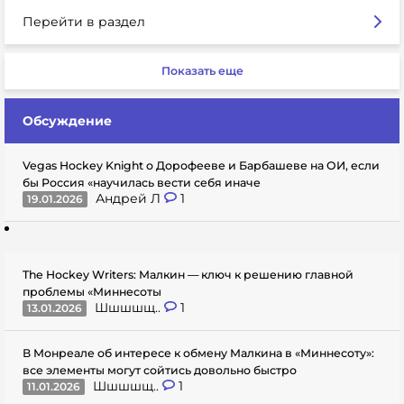
Перейти в раздел
Показать еще
Обсуждение
Vegas Hockey Knight о Дорофееве и Барбашеве на ОИ, если
бы Россия «научилась вести себя иначе
Андрей Л
1
19.01.2026
The Hockey Writers: Малкин — ключ к решению главной
проблемы «Миннесоты
Шшшшщ..
1
13.01.2026
В Монреале об интересе к обмену Малкина в «Миннесоту»:
все элементы могут сойтись довольно быстро
Шшшшщ..
1
11.01.2026