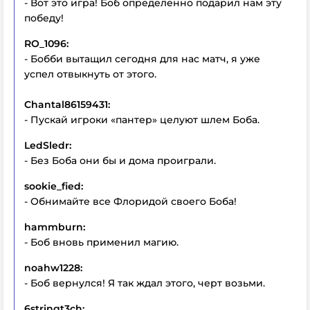
- Вот это игра! Боб определенно подарил нам эту
победу!
RO_1096:
- Бобби вытащил сегодня для нас матч, я уже
успел отвыкнуть от этого.
Chantal86159431:
- Пускай игроки «пантер» целуют шлем Боба.
LedSledr:
- Без Боба они бы и дома проиграли.
sookie_fied:
- Обнимайте все Флоридой своего Боба!
hammburn:
- Боб вновь применил магию.
noahw1228:
- Боб вернулся! Я так ждал этого, черт возьми.
6stringt3ch: