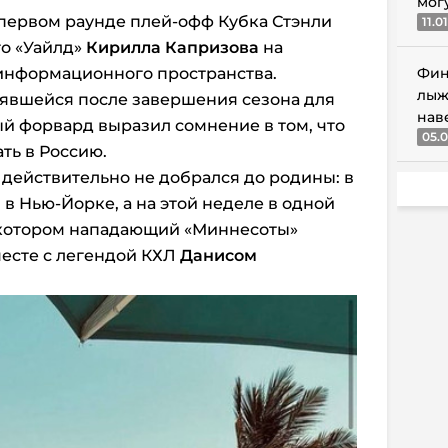
мог
 первом раунде плей-офф Кубка Стэнли
11.0
о «Уайлд»
Кирилла Капризова
на
 информационного пространства.
Фин
лыж
оявшейся после завершения сезона для
нав
ый форвард выразил сомнение в том, что
05.0
ть в Россию.
 действительно не добрался до родины: в
в Нью-Йорке, а на этой неделе в одной
а котором нападающий «Миннесоты»
месте с легендой КХЛ
Данисом