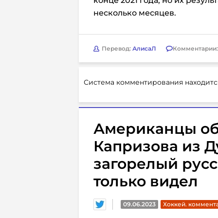
конце 2021 года, но их резуль
несколько месяцев.
Перевод:
АлисаЛ
Комментарии
Система комментирования находитс
Американцы об
Капризова из Д
загорелый русс
только видел
09.06.2023
Хоккей. коммент