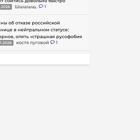
ут сойтись довольно быстро
Шшшшщ..
1
1.2026
ны об отказе российской
нице в нейтральном статусе:
ерное, опять «страшная русофобия
костя луговой
1
1.2026