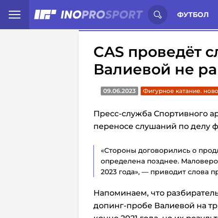
Иностранцы о спорте России:
С
ФУТБОЛ
CAS проведёт с
Валиевой не ра
09.06.2023
Фигурное катание. нов
Пресс-служба Спортивного ар
переносе слушаний по делу 
«Стороны договорились о продл
определена позднее. Маловероя
2023 года», — приводит слова п
Напоминаем, что разбиратель
допинг-пробе Валиевой на тр