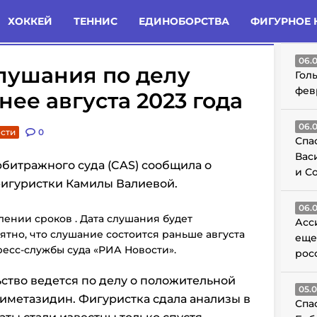
татьи
Комменты
Новости
ХОККЕЙ
ТЕННИС
ЕДИНОБОРСТВА
ФИГУРНОЕ 
ГО
06.
лушания по делу
Гол
фев
нее августа 2023 года
06.
ости
0
Спа
Вас
битражного суда (CAS) сообщила о
и С
фигуристки Камилы Валиевой.
06.
ении сроков . Дата слушания будет
Асс
тно, что слушание состоится раньше августа
еще
ресс-службы суда «РИА Новости».
рос
ство ведется по делу о положительной
05.
иметазидин. Фигуристка сдала анализы в
Спа