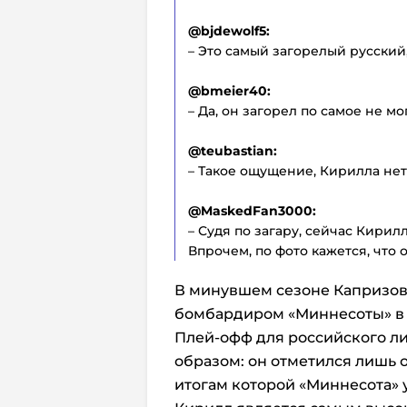
@bjdewolf5:
– Это самый загорелый русский,
@bmeier40:
– Да, он загорел по самое не мог
@teubastian:
– Такое ощущение, Кирилла нет
@MaskedFan3000:
– Судя по загару, сейчас Кирил
Впрочем, по фото кажется, что 
В минувшем сезоне Капризов
бомбардиром «Миннесоты» в 
Плей-офф для российского л
образом: он отметился лишь о
итогам которой «Миннесота» 