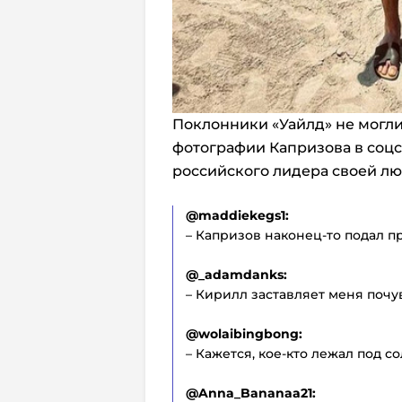
Поклонники «Уайлд» не могли
фотографии Капризова в соцс
российского лидера своей л
@maddiekegs1:
– Капризов наконец-то подал п
@_adamdanks:
– Кирилл заставляет меня почу
@wolaibingbong:
– Кажется, кое-кто лежал под с
@Anna_Bananaa21: