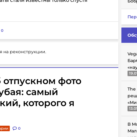
таты стали известны только спустя
Боб
Пер
:
0
Обс
я на реконструкции.
Veg
Бар
«на
19.0
 отпускном фото
убая: самый
The
реш
кий, которого я
«Ми
13.0
В М
арии
0
Мал