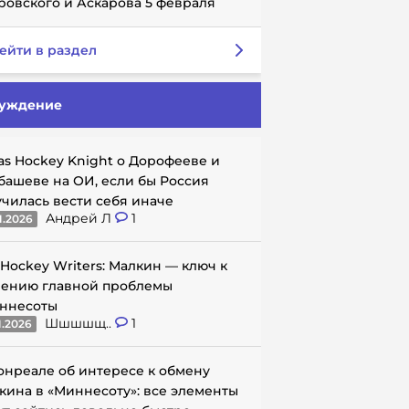
ровского и Аскарова 5 февраля
ейти в раздел
уждение
as Hockey Knight о Дорофееве и
башеве на ОИ, если бы Россия
училась вести себя иначе
Андрей Л
1
1.2026
 Hockey Writers: Малкин — ключ к
ению главной проблемы
ннесоты
Шшшшщ..
1
1.2026
онреале об интересе к обмену
кина в «Миннесоту»: все элементы