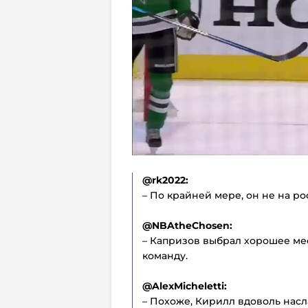
@rk2022:
– По крайней мере, он не на ро
@NBAtheChosen:
– Капризов выбрал хорошее мес
команду.
@AlexMicheletti:
– Похоже, Кирилл вдоволь нас