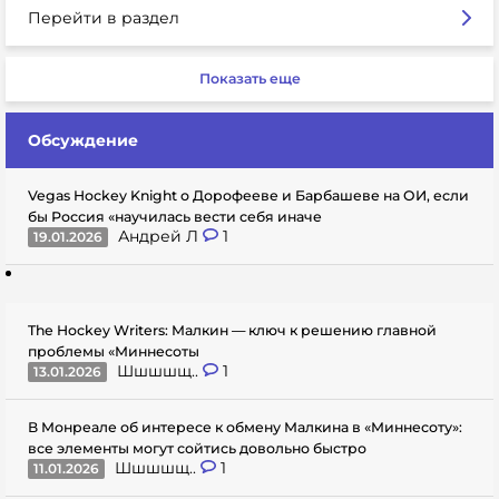
Перейти в раздел
Показать еще
Обсуждение
Vegas Hockey Knight о Дорофееве и Барбашеве на ОИ, если
бы Россия «научилась вести себя иначе
Андрей Л
1
19.01.2026
The Hockey Writers: Малкин — ключ к решению главной
проблемы «Миннесоты
Шшшшщ..
1
13.01.2026
В Монреале об интересе к обмену Малкина в «Миннесоту»:
все элементы могут сойтись довольно быстро
Шшшшщ..
1
11.01.2026