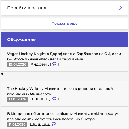
Перейти в раздел
Показать еще
Обсуждение
Vegas Hockey Knight о Дорофееве и Барбашеве на ОИ, если
бы Россия «научилась вести себя иначе
Андрей Л
1
19.01.2026
The Hockey Writers: Малкин — ключ к решению главной
проблемы «Миннесоты
Шшшшщ..
1
13.01.2026
В Монреале об интересе к обмену Малкина в «Миннесоту»:
все элементы могут сойтись довольно быстро
Шшшшщ..
1
11.01.2026