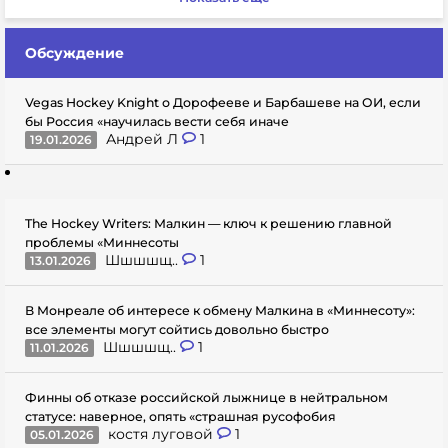
Обсуждение
Vegas Hockey Knight о Дорофееве и Барбашеве на ОИ, если
бы Россия «научилась вести себя иначе
Андрей Л
1
19.01.2026
The Hockey Writers: Малкин — ключ к решению главной
проблемы «Миннесоты
Шшшшщ..
1
13.01.2026
В Монреале об интересе к обмену Малкина в «Миннесоту»:
все элементы могут сойтись довольно быстро
Шшшшщ..
1
11.01.2026
Финны об отказе российской лыжнице в нейтральном
статусе: наверное, опять «страшная русофобия
костя луговой
1
05.01.2026