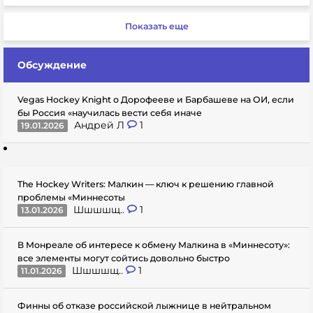
Показать еще
Обсуждение
Vegas Hockey Knight о Дорофееве и Барбашеве на ОИ, если
бы Россия «научилась вести себя иначе
Андрей Л
1
19.01.2026
The Hockey Writers: Малкин — ключ к решению главной
проблемы «Миннесоты
Шшшшщ..
1
13.01.2026
В Монреале об интересе к обмену Малкина в «Миннесоту»:
все элементы могут сойтись довольно быстро
Шшшшщ..
1
11.01.2026
Финны об отказе российской лыжнице в нейтральном