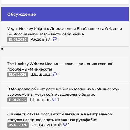
Обсуждение
Vegas Hockey Knight о Дорофееве и Барбашеве на ОИ, если
бы Россия «научилась вести себя иначе
Андрей Л
1
19.01.2026
The Hockey Writers: Малкин — ключ к решению главной
проблемы «Миннесоты
Шшшшщ..
1
13.01.2026
В Монреале об интересе к обмену Малкина в «Миннесоту»:
все элементы могут сойтись довольно быстро
Шшшшщ..
1
11.01.2026
Финны об отказе российской лыжнице в нейтральном
статусе: наверное, опять «страшная русофобия
костя луговой
1
05.01.2026