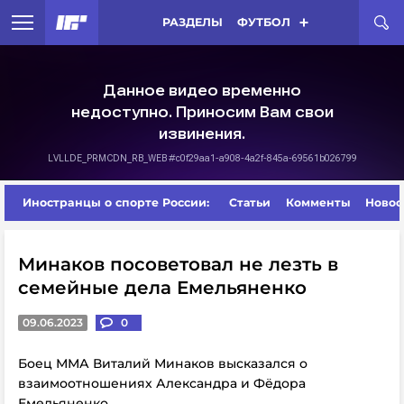
РАЗДЕЛЫ
ФУТБОЛ
Иностранцы о спорте России:
Статьи
Комменты
Новос
Минаков посоветовал не лезть в
семейные дела Емельяненко
09.06.2023
0
Боец ММА Виталий Минаков высказался о
взаимоотношениях Александра и Фёдора
Емельяненко.