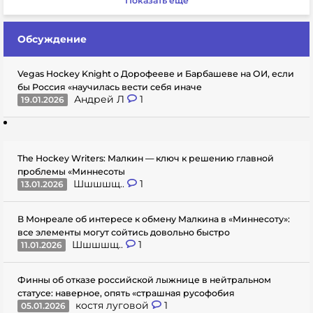
Показать еще
Обсуждение
Vegas Hockey Knight о Дорофееве и Барбашеве на ОИ, если
бы Россия «научилась вести себя иначе
Андрей Л
1
19.01.2026
The Hockey Writers: Малкин — ключ к решению главной
проблемы «Миннесоты
Шшшшщ..
1
13.01.2026
В Монреале об интересе к обмену Малкина в «Миннесоту»:
все элементы могут сойтись довольно быстро
Шшшшщ..
1
11.01.2026
Финны об отказе российской лыжнице в нейтральном
статусе: наверное, опять «страшная русофобия
костя луговой
1
05.01.2026