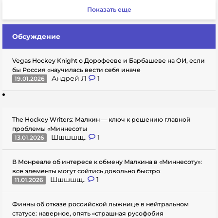
Показать еще
Обсуждение
Vegas Hockey Knight о Дорофееве и Барбашеве на ОИ, если
бы Россия «научилась вести себя иначе
Андрей Л
1
19.01.2026
The Hockey Writers: Малкин — ключ к решению главной
проблемы «Миннесоты
Шшшшщ..
1
13.01.2026
В Монреале об интересе к обмену Малкина в «Миннесоту»:
все элементы могут сойтись довольно быстро
Шшшшщ..
1
11.01.2026
Финны об отказе российской лыжнице в нейтральном
статусе: наверное, опять «страшная русофобия