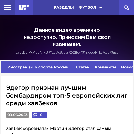
РАЗДЕЛЫ
ФУТБОЛ
Иностранцы о спорте России:
Статьи
Комменты
Новос
Эдегор признан лучшим
бомбардиром топ-5 европейских лиг
среди хавбеков
09.06.2023
0
Хавбек «Арсенала» Мартин Эдегор стал самым