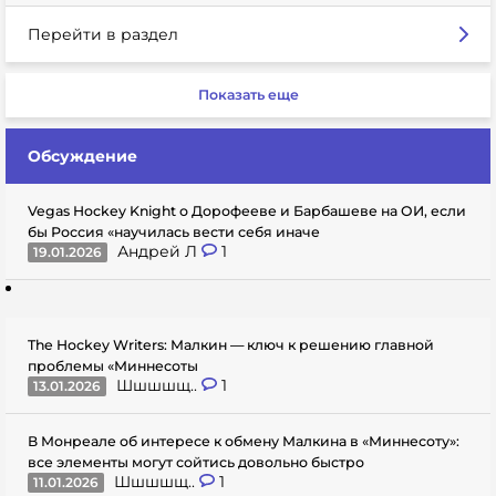
Перейти в раздел
Показать еще
Обсуждение
Vegas Hockey Knight о Дорофееве и Барбашеве на ОИ, если
бы Россия «научилась вести себя иначе
Андрей Л
1
19.01.2026
The Hockey Writers: Малкин — ключ к решению главной
проблемы «Миннесоты
Шшшшщ..
1
13.01.2026
В Монреале об интересе к обмену Малкина в «Миннесоту»:
все элементы могут сойтись довольно быстро
Шшшшщ..
1
11.01.2026