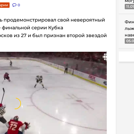
мог
арии
0
11.0
вь продемонстрировал свой невероятный
Фин
е финальной серии Кубка
лыж
нав
осков из 27 и был признан второй звездой
05.0