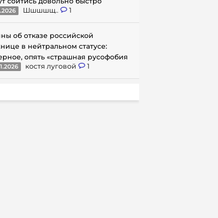
ут сойтись довольно быстро
Шшшшщ..
1
1.2026
ны об отказе российской
нице в нейтральном статусе:
ерное, опять «страшная русофобия
костя луговой
1
1.2026