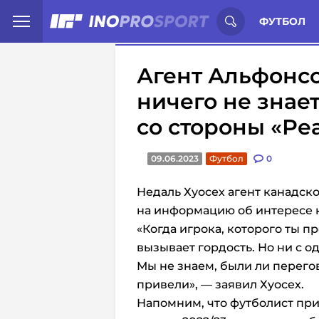
Иностранцы о спорте России:
С
ФУТБОЛ
Агент Альфонсо
ничего не знает
со стороны «Ре
09.06.2023
Футбол
0
Недаль Хуосех агент канадск
на информацию об интересе к
«Когда игрока, которого ты п
вызывает гордость. Но ни с о
Мы не знаем, были ли перего
привели», — заявил
Хуосех.
Напомним, что футболист при