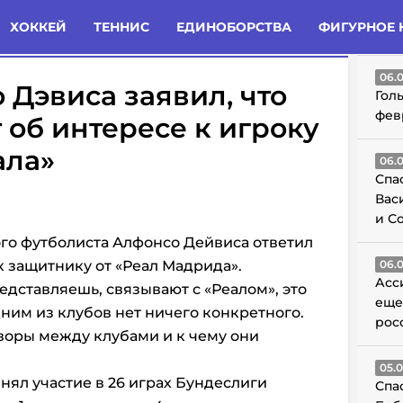
татьи
Комменты
Новости
ХОККЕЙ
ТЕННИС
ЕДИНОБОРСТВА
ФИГУРНОЕ 
ГО
06.
 Дэвиса заявил, что
Гол
фев
 об интересе к игроку
ала»
06.
Спа
Вас
и С
ого футболиста Алфонсо Дейвиса ответил
 защитнику от «Реал Мадрида».
06.
Асс
редставляешь, связывают с «Реалом», это
еще
дним из клубов нет ничего конкретного.
рос
воры между клубами и к чему они
05.
нял участие в 26 играх Бундеслиги
Спа