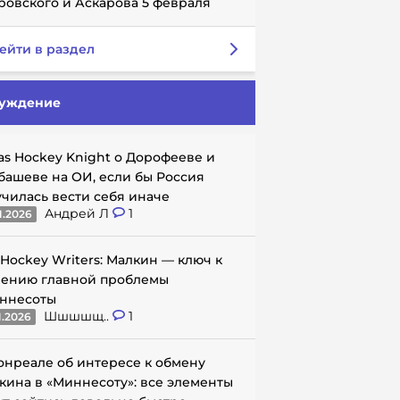
ровского и Аскарова 5 февраля
ейти в раздел
уждение
as Hockey Knight о Дорофееве и
башеве на ОИ, если бы Россия
училась вести себя иначе
Андрей Л
1
1.2026
 Hockey Writers: Малкин — ключ к
ению главной проблемы
ннесоты
Шшшшщ..
1
1.2026
онреале об интересе к обмену
кина в «Миннесоту»: все элементы