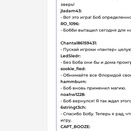
зверь!
jladam43:
- Вот это игра! Боб определенн
RO_1096:
- Бобби вытащил сегодня для нас
Chantal86159431:
- Пускай игроки «пантер» целу
LedSledr:
- Без Боба они бы и дома проиг
sookie_fied:
- Обнимайте все Флоридой свое
hammburn:
- Боб вновь применил магию.
noahw1228:
- Боб вернулся! Я так ждал этог
6stringt3ch:
- Спасибо Бобу. Теперь я рад, 
игру.
CAPT_BOOZE: