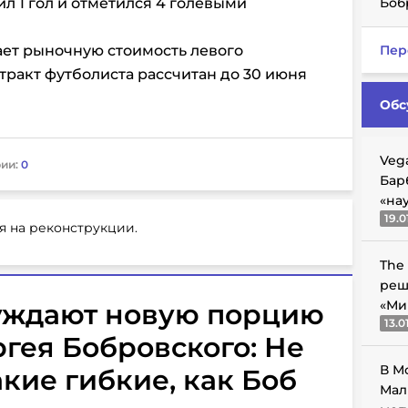
ил 1 гол и отметился 4 голевыми
Боб
ает рыночную стоимость левого
Пер
тракт футболиста рассчитан до 30 июня
Обс
Veg
ии:
0
Бар
«на
19.0
я на реконструкции.
The
реш
«Ми
суждают новую порцию
13.0
ргея Бобровского: Не
В М
акие гибкие, как Боб
Мал