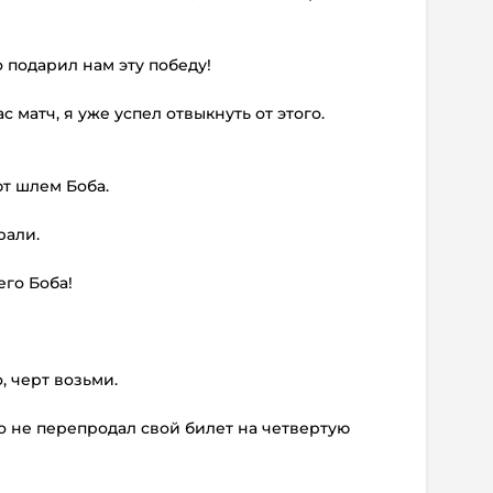
о подарил нам эту победу!
 матч, я уже успел отвыкнуть от этого.
ют шлем Боба.
рали.
го Боба!
о, черт возьми.
что не перепродал свой билет на четвертую