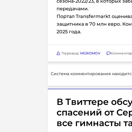
сезона-2022/23, в которых заб
передачами.
Портал Transfermarkt оценив
защитника в 70 млн евро. Кон
2025 года.
Перевод:
MGROMOV
Комментар
Система комментирования находитс
В Твиттере об
спасений от Се
все гимнасты т