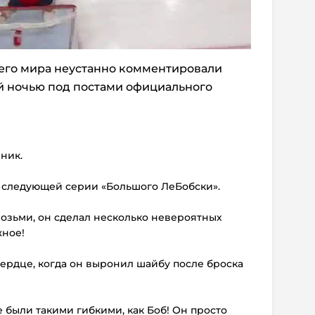
его мира неустанно комментировали
ночью под постами официального
ник.
 в следующей серии «Большого ЛеБобски».
т возьми, он сделал несколько невероятных
жное!
 сердце, когда он выронил шайбу после броска
е были такими гибкими, как Боб! Он просто