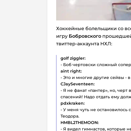
Хоккейные болельщики со вс
игру
Бобровского
прошедшей 
твиттер-аккаунта НХЛ:
golf ziggler:
- Боб чертовски сложный сопер
aint right:
- Это и многие другие сейвы -
CJaySeventeen:
- Я не фанат «пантер», но, чер
спасений! Надо отдать ему дол
pdxkraken:
- У меня чуть не остановилось
Теодора.
HMBL2THEMOON:
- Я видел гимнастов, которые н