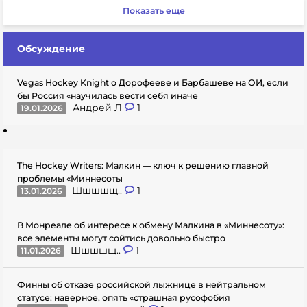
Показать еще
Обсуждение
Vegas Hockey Knight о Дорофееве и Барбашеве на ОИ, если
бы Россия «научилась вести себя иначе
Андрей Л
1
19.01.2026
The Hockey Writers: Малкин — ключ к решению главной
проблемы «Миннесоты
Шшшшщ..
1
13.01.2026
В Монреале об интересе к обмену Малкина в «Миннесоту»:
все элементы могут сойтись довольно быстро
Шшшшщ..
1
11.01.2026
Финны об отказе российской лыжнице в нейтральном
статусе: наверное, опять «страшная русофобия