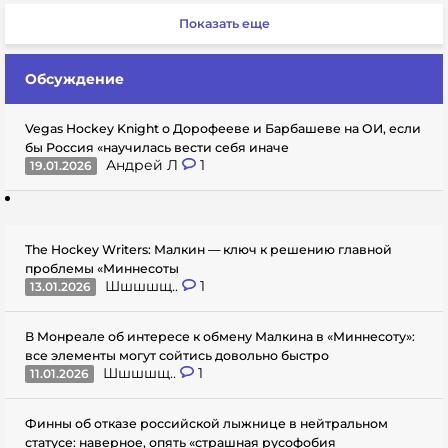
Показать еще
Обсуждение
Vegas Hockey Knight о Дорофееве и Барбашеве на ОИ, если
бы Россия «научилась вести себя иначе
Андрей Л
1
19.01.2026
The Hockey Writers: Малкин — ключ к решению главной
проблемы «Миннесоты
Шшшшщ..
1
13.01.2026
В Монреале об интересе к обмену Малкина в «Миннесоту»:
все элементы могут сойтись довольно быстро
Шшшшщ..
1
11.01.2026
Финны об отказе российской лыжнице в нейтральном
статусе: наверное, опять «страшная русофобия