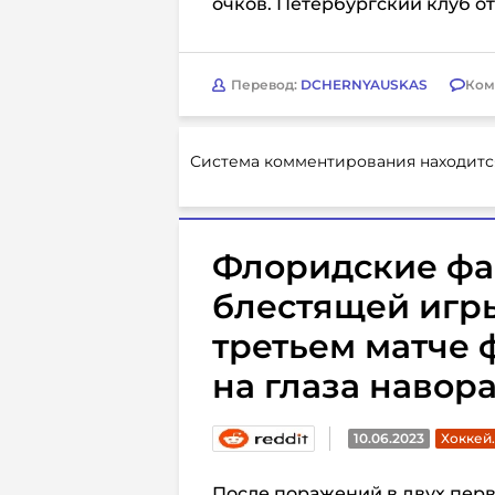
очков. Петербургский клуб о
Перевод:
DCHERNYAUSKAS
Ком
Система комментирования находитс
Флоридские фа
блестящей игры
третьем матче 
на глаза навор
10.06.2023
Хоккей
После поражений в двух пер