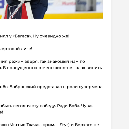
илл у «Вегаса». Ну очевидно же!
чертовой лиге!
ючил режим зверя, так знакомый нам по
. В пропущенных в меньшинстве голах винить
тобы Бобровский представал в роли супермена
быть сегодня эту победу. Ради Боба. Чувак
е!
Чаки (Мэттью Ткачак, прим.
– Ред.
) и Верхэге не