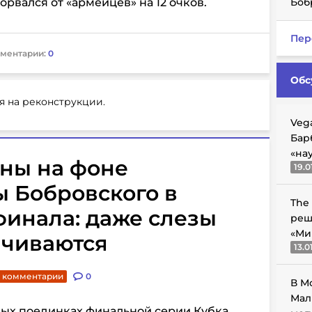
торвался от
«армейцев» на 12 очков.
Боб
Пер
ментарии:
0
Обс
я на реконструкции.
Veg
Бар
«на
ны на фоне
19.0
 Бобровского в
The
финала: даже слезы
реш
«Ми
ачиваются
13.0
. комментарии
0
В М
Мал
вых поединках финальной серии Кубка