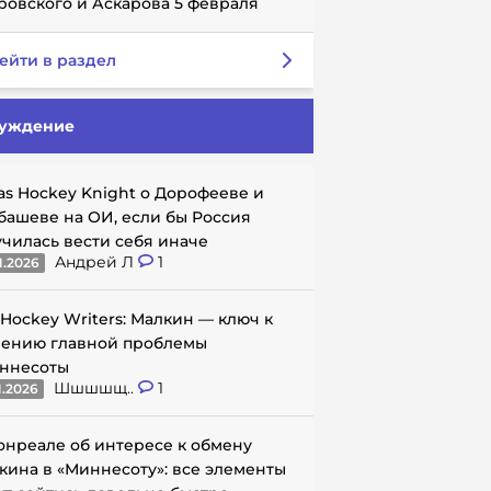
ровского и Аскарова 5 февраля
ейти в раздел
уждение
as Hockey Knight о Дорофееве и
башеве на ОИ, если бы Россия
училась вести себя иначе
Андрей Л
1
1.2026
 Hockey Writers: Малкин — ключ к
ению главной проблемы
ннесоты
Шшшшщ..
1
1.2026
онреале об интересе к обмену
кина в «Миннесоту»: все элементы