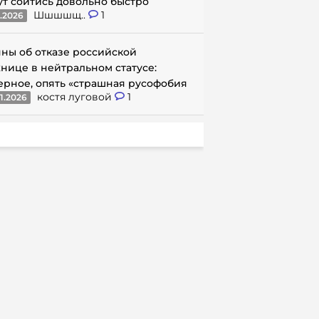
ут сойтись довольно быстро
Шшшшщ..
1
1.2026
ны об отказе российской
нице в нейтральном статусе:
ерное, опять «страшная русофобия
костя луговой
1
1.2026