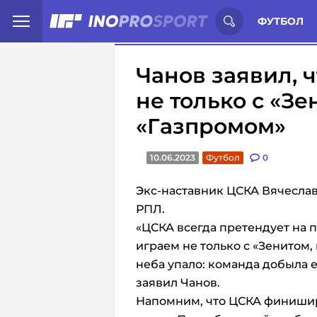
Иностранцы о спорте России:
С
ФУТБОЛ
Чанов заявил, 
не только с «Зе
«Газпромом»
10.06.2023
Футбол
0
Экс-наставник ЦСКА Вячеслав
РПЛ.
«ЦСКА всегда претендует на п
играем не только с «Зенитом, 
неба упало: команда добыла 
заявил Чанов.
Напомним, что ЦСКА финиширо