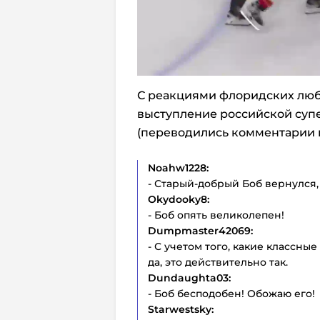
С реакциями флоридских люб
выступление российской суп
(переводились комментарии п
Noahw1228:
- Старый-добрый Боб вернулся,
Okydooky8:
- Боб опять великолепен!
Dumpmaster42069:
- С учетом того, какие классны
да, это действительно так.
Dundaughta03:
- Боб бесподобен! Обожаю его!
Starwestsky: