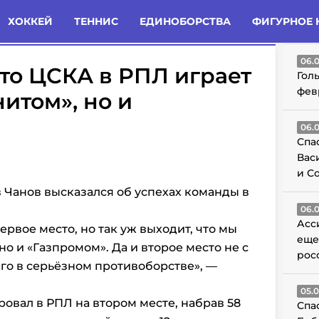
татьи
Комменты
Новости
ХОККЕЙ
ТЕННИС
ЕДИНОБОРСТВА
ФИГУРНОЕ 
ГО
06.
что ЦСКА в РПЛ играет
Гол
фев
нитом», но и
06.
Спа
Вас
и С
 Чанов высказался об успехах команды в
06.
Асс
ервое место, но так уж выходит, что мы
еще
но и «Газпромом». Да и второе место не с
рос
его в серьёзном противоборстве», —
05.
вал в РПЛ на втором месте, набрав 58
Спа