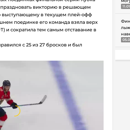
мог
11.0
 отпраздновать викторию в решающем
о выступающему в текущем плей-офф
Фин
ашнем поединке его команда взяла верх
лыж
ОТ) и сократила тем самым отставание в
нав
05.0
равился с 25 из 27 бросков и был