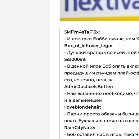
5
MiTm
4
sTaF
13
x:
- И все-таки Бобби лучше, чем Х
Box
_
of
_
leftover
_
lego:
- Лучший вратарь во всей этой 
Sss00099:
- В данной игре Боб опять вкл
предыдущим раундам плей-офф
его, конечно, нельзя.
AdmitJusticeIsBetter:
- Нам жизненно необходимо, ч
и в дальнейшем.
Iloveblondehair:
- Парни просто обязаны были до
опять буквально стоял на голов
RainCityNate:
- Боб оставил нас в игре, пока 