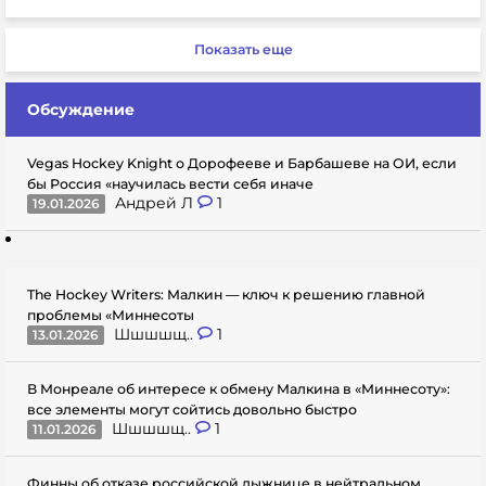
Показать еще
Обсуждение
Vegas Hockey Knight о Дорофееве и Барбашеве на ОИ, если
бы Россия «научилась вести себя иначе
Андрей Л
1
19.01.2026
The Hockey Writers: Малкин — ключ к решению главной
проблемы «Миннесоты
Шшшшщ..
1
13.01.2026
В Монреале об интересе к обмену Малкина в «Миннесоту»:
все элементы могут сойтись довольно быстро
Шшшшщ..
1
11.01.2026
Финны об отказе российской лыжнице в нейтральном