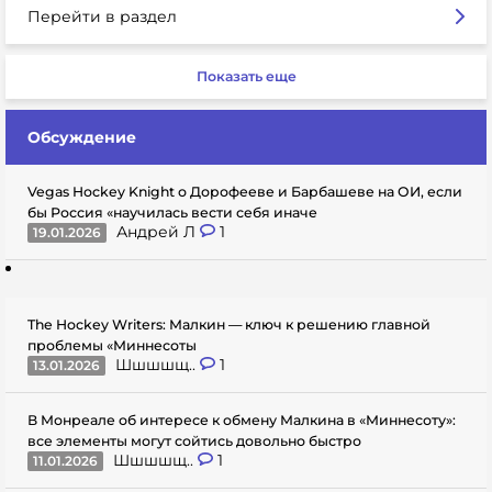
Перейти в раздел
Показать еще
Обсуждение
Vegas Hockey Knight о Дорофееве и Барбашеве на ОИ, если
бы Россия «научилась вести себя иначе
Андрей Л
1
19.01.2026
The Hockey Writers: Малкин — ключ к решению главной
проблемы «Миннесоты
Шшшшщ..
1
13.01.2026
В Монреале об интересе к обмену Малкина в «Миннесоту»:
все элементы могут сойтись довольно быстро
Шшшшщ..
1
11.01.2026