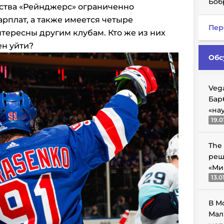
Боб
дства «Рейнджерс» ограниченно
арплат, а также имеется четыре
Пер
нтересны другим клубам. Кто же из них
ен уйти?
Обс
Veg
Бар
«на
19.0
The
реш
«Ми
13.0
В М
Мал