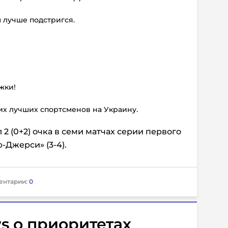
ы лучше подстригся.
жки!
их лучших спортсменов на Украину.
 (0+2) очка в семи матчах серии первого
-Джерси» (3-4).
ентарии:
0
s о приоритетах