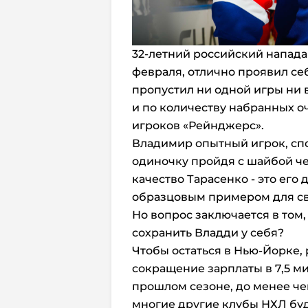
32-летний российский напад
февраля, отлично проявил се
пропустил ни одной игры ни 
и по количеству набранных о
игроков «Рейнджерс».
Владимир опытный игрок, сп
одиночку пройдя с шайбой ч
качество Тарасенко - это его
образцовым примером для св
Но вопрос заключается в том,
сохранить Владди у себя?
Чтобы остаться в Нью-Йорке,
сокращение зарплаты в 7,5 м
прошлом сезоне, до менее чем
многие другие клубы НХЛ буд