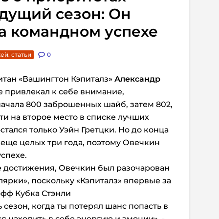
дущий сезон: Он
а командном успехе
ей. статьи
0
итан «Вашингтон Кэпиталз»
Александр
 привлекал к себе внимание,
начала 800 заброшенных шайб, затем 802,
йти на второе место в списке лучших
тался только Уэйн Гретцки. Но до конца
 еще целых три года, поэтому Овечкин
спехе.
 достижения, Овечкин был разочарован
ярки», поскольку «Кэпиталз» впервые за
офф Кубка Стэнли
ь сезон, когда ты потерял шанс попасть в
я находить в себе энергию и эмоции», -