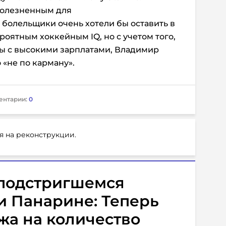
болезненным для
 болельщики очень хотели бы оставить в
роятным хоккейным IQ, но с учетом того,
сты с высокими зарплатами, Владимир
 «не по карману».
ентарии:
0
я на реконструкции.
подстригшемся
и Панарине: Теперь
ожа на количество