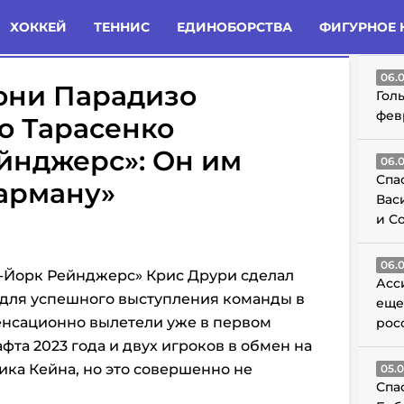
татьи
Комменты
Новости
ХОККЕЙ
ТЕННИС
ЕДИНОБОРСТВА
ФИГУРНОЕ 
ГО
06.
они Парадизо
Гол
фев
то Тарасенко
ейнджерс»: Он им
06.
Спа
карману»
Вас
и С
06.
-Йорк Рейнджерс» Крис Друри сделал
Асс
 для успешного выступления команды в
еще
енсационно вылетели уже в первом
рос
афта 2023 года и двух игроков в обмен на
ика Кейна, но это совершенно не
05.
Спа