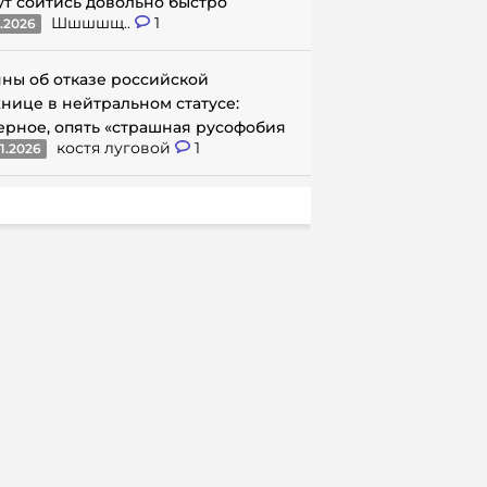
ут сойтись довольно быстро
Шшшшщ..
1
1.2026
ны об отказе российской
нице в нейтральном статусе:
ерное, опять «страшная русофобия
костя луговой
1
1.2026