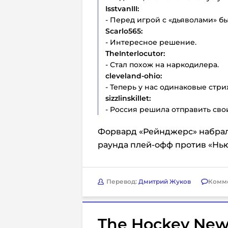
IsstvanIII:
- Перед игрой с «дьяволами» б
Scarlo565:
- Интересное решение.
TheInterlocutor:
- Стал похож на наркодилера.
cleveland-ohio:
- Теперь у нас одинаковые стри
sizzlinskillet:
- Россия решила отправить сво
Форвард «Рейнджерс» набрал 2
раунда плей-офф против «Нью
Перевод:
Дмитрий Жуков
Комм
The Hockey New