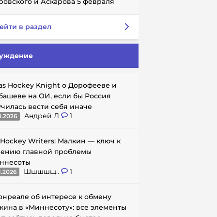
ровского и Аскарова 5 февраля
ейти в раздел
уждение
as Hockey Knight о Дорофееве и
башеве на ОИ, если бы Россия
училась вести себя иначе
Андрей Л
1
1.2026
 Hockey Writers: Малкин — ключ к
ению главной проблемы
ннесоты
Шшшшщ..
1
1.2026
онреале об интересе к обмену
кина в «Миннесоту»: все элементы