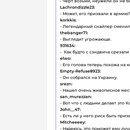
- Черт возьми, неужели он не 
Lachrondizzle23:
- Может, его призвали в армию
korkkis:
- Легендарный снайпер сменил
thebanger71:
- Выглядит угрожающе.
931634:
- Как будто с сэндвича срезали
elwo:
- Его голова теперь похожа на 
Empty-Refuse8923:
- Он собрался на Украину.
srezn:
- Нашел очень живописное мест
san_murezzan:
- Вот что с людьми делает это Ко
John__47:
- Есть ли у него риск быть пр
Mitcheeeey:
- Надеюсь, это поможет ему луч