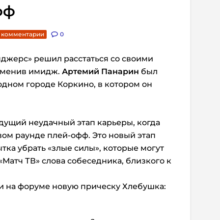
фф
. комментарии
0
жерс» решил расстаться со своими
сменив имидж.
Артемий Панарин
был
одном городе Коркино, в котором он
дущий неудачный этап карьеры, когда
ом раунде плей‑офф. Это новый этап
тка убрать «злые силы», которые могут
 «Матч ТВ» слова собеседника, близкого к
и на форуме новую прическу Хлебушка: