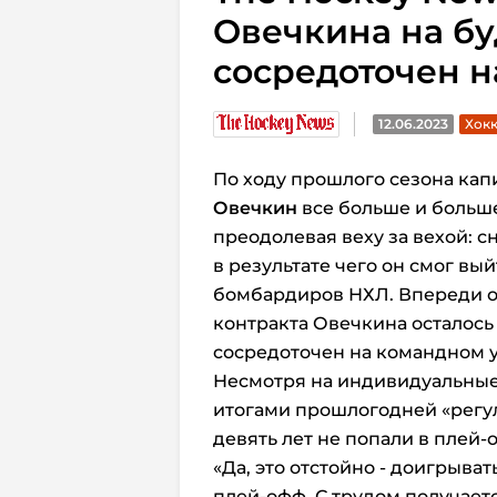
Овечкина на бу
сосредоточен н
12.06.2023
Хокк
По ходу прошлого сезона кап
Овечкин
все больше и больше
преодолевая веху за вехой: с
в результате чего он смог вы
бомбардиров НХЛ. Впереди ос
контракта Овечкина осталось
сосредоточен на командном у
Несмотря на индивидуальные
итогами прошлогодней «регул
девять лет не попали в плей-
«Да, это отстойно - доигрыват
плей-офф. С трудом получаетс