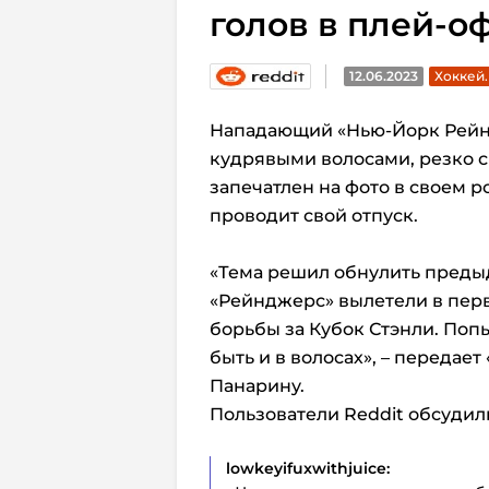
голов в плей-о
12.06.2023
Хоккей
Нападающий «Нью-Йорк Рейнд
кудрявыми волосами, резко 
запечатлен на фото в своем р
проводит свой отпуск.
«Тема решил обнулить преды
«Рейнджерс» вылетели в перв
борьбы за Кубок Стэнли. Попы
быть и в волосах», – передает
Панарину.
Пользователи Reddit обсудил
lowkeyifuxwithjuice: