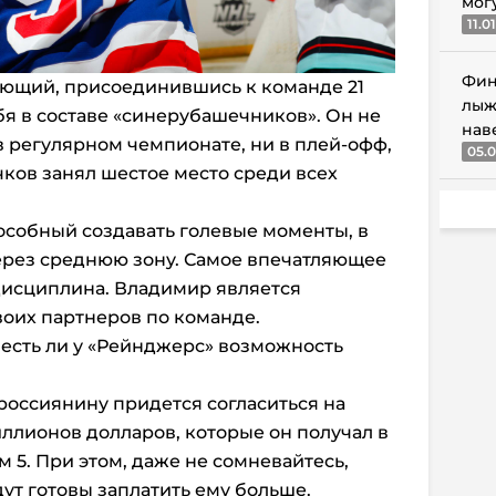
мог
11.0
Фин
ающий, присоединившись к команде 21
лыж
бя в составе «синерубашечников». Он не
нав
в регулярном чемпионате, ни в плей-офф,
05.0
чков занял шестое место среди всех
особный создавать голевые моменты, в
ерез среднюю зону. Самое впечатляющее
 дисциплина. Владимир является
оих партнеров по команде.
 есть ли у «Рейнджерс» возможность
 россиянину придется согласиться на
иллионов долларов, которые он получал в
 5. При этом, даже не сомневайтесь,
ут готовы заплатить ему больше.