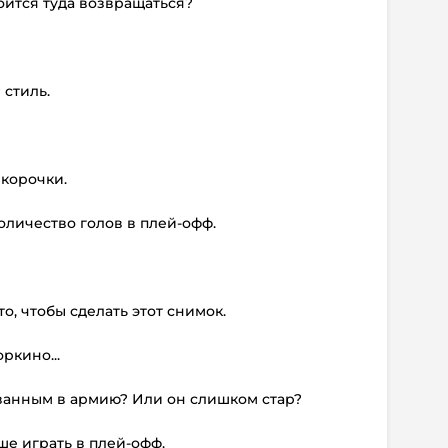
боится туда возвращаться?
?
 стиль.
 корочки.
количество голов в плей-офф.
о, чтобы сделать этот снимок.
ркино...
изванным в армию? Или он слишком стар?
ше играть в плей-офф.