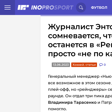
Иностранцы о спорте России:
С
ФУТБОЛ
Журналист Энт
сомневается, ч
останется в «Р
просто «не по 
13.06.2023
Хоккей. статьи
0
Генеральный менеджер «Нью
все возможное в этом сезоне
плей-офф, но «рейнджеры» с
раунде. Он отдал три пика др
Владимира Тарасенко
и Патр
помогло.