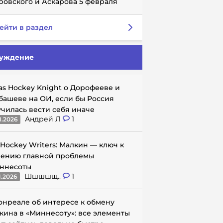
ровского и Аскарова 5 февраля
ейти в раздел
уждение
as Hockey Knight о Дорофееве и
башеве на ОИ, если бы Россия
училась вести себя иначе
Андрей Л
1
1.2026
 Hockey Writers: Малкин — ключ к
ению главной проблемы
ннесоты
Шшшшщ..
1
1.2026
онреале об интересе к обмену
кина в «Миннесоту»: все элементы