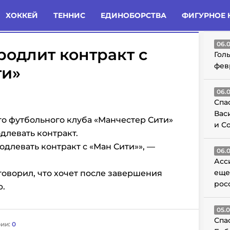
татьи
Комменты
Новости
ХОККЕЙ
ТЕННИС
ЕДИНОБОРСТВА
ФИГУРНОЕ 
ГО
06.
родлит контракт с
Гол
фев
ти»
06.
Спа
Вас
о футбольного клуба «Манчестер Сити»
и С
длевать контракт.
одлевать контракт с «Ман Сити»», —
06.
Асс
еще
говорил, что хочет после завершения
рос
ю.
05.
Спа
ии:
0