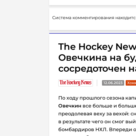
Система комментирования находитс
The Hockey New
Овечкина на бу
сосредоточен н
12.06.2023
Хокк
По ходу прошлого сезона кап
Овечкин
все больше и больше
преодолевая веху за вехой: с
в результате чего он смог вы
бомбардиров НХЛ. Впереди ос