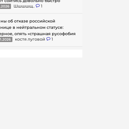
ут сойтись довольно быстро
Шшшшщ..
1
1.2026
ны об отказе российской
нице в нейтральном статусе:
ерное, опять «страшная русофобия
костя луговой
1
1.2026