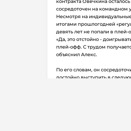
контракта Овечкина осталось
сосредоточен на командном у
Несмотря на индивидуальные
итогами прошлогодней «регул
девять лет не попали в плей-
«Да, это отстойно - доигрыват
плей-офф. С трудом получаетс
объяснил Алекс.
По его словам, он сосредоточ
достойно выступить в следую
будет думать о погоне за Грет
«Было много прекрасных мгнов
не попали в плей-офф, каждом
вопрос:«Что мне нужно сделат
лучшей форме?» - сказал Ове
Россиянин уже успел пообща
Спенсером Карбери. Новый н