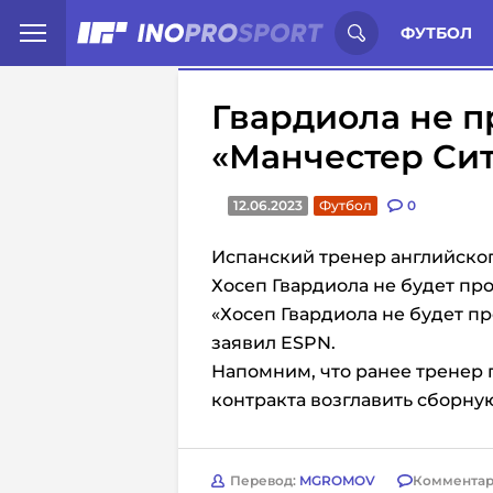
Иностранцы о спорте России:
С
ФУТБОЛ
Гвардиола не п
«Манчестер Си
12.06.2023
Футбол
0
Испанский тренер английског
Хосеп Гвардиола не будет про
«Хосеп Гвардиола
не будет пр
заявил ESPN.
Напомним, что ранее тренер 
контракта возглавить сборну
Перевод:
MGROMOV
Комментар