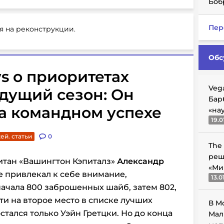
Боб
Пер
я на реконструкции.
Обс
s о приоритетах
Veg
дущий сезон: Он
Бар
а командном успехе
«на
19.0
ей. статьи
0
The
реш
итан «Вашингтон Кэпиталз»
Александр
«Ми
 привлекал к себе внимание,
13.0
начала 800 заброшенных шайб, затем 802,
йти на второе место в списке лучших
В М
тался только Уэйн Гретцки. Но до конца
Мал