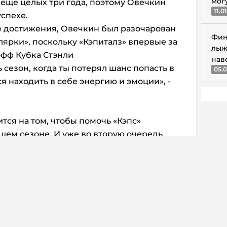
мог
 еще целых три года, поэтому Овечкин
11.0
спехе.
 достижения, Овечкин был разочарован
Фин
ярки», поскольку «Кэпиталз» впервые за
лыж
офф Кубка Стэнли
нав
ь сезон, когда ты потерял шанс попасть в
05.0
я находить в себе энергию и эмоции», -
ится на том, чтобы помочь «Кэпс»
щем сезоне. И уже во вторую очередь
цки.
ений в этому году, но из-за того, что мы
у из нас важно ответить себе на
ь летом, чтобы подойти к началу сезона в
чкин.
ться с новым главным тренером
аставник «столичных» был впечатлен