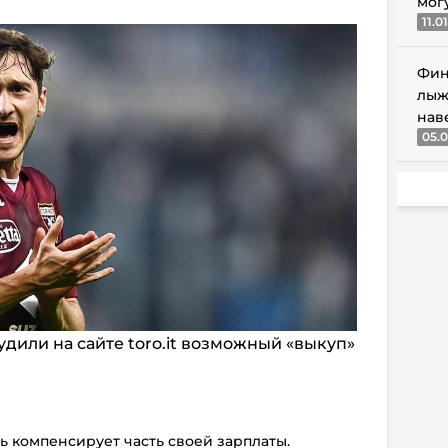
мог
11.0
Фин
лыж
нав
05.0
дили на сайте toro.it возможный «выкуп»
сть компенсирует часть своей зарплаты.