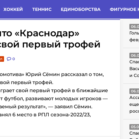
татьи
Комменты
Новости
ХОККЕЙ
ТЕННИС
ЕДИНОБОРСТВА
ФИГУРНОЕ 
ГО
06.
что «Краснодар»
Гол
фев
свой первый трофей
06.
л
0
Спа
Вас
омотива» Юрий Сёмин рассказал о том,
и С
свой первый трофей.
играет свой первый трофей в ближайшие
06.
Асс
ют футбол, развивают молодых игроков —
еще
аемый результат», — заявил Сёмин.
рос
нял 6 место в РПЛ сезона-2022/23,
05.
Спа