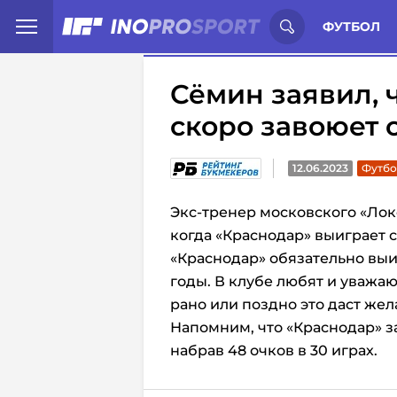
Иностранцы о спорте России:
С
ФУТБОЛ
Сёмин заявил, 
скоро завоюет 
12.06.2023
Футбо
Экс-тренер московского «Лок
когда «Краснодар» выиграет 
«Краснодар» обязательно вы
годы. В клубе любят и уважа
рано или поздно это даст жел
Напомним, что «Краснодар» за
набрав 48 очков в 30 играх.