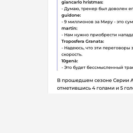
giancarlo hristmas:
- Думаю, тренер был доволен ег
guidone:
- 9 миллионов за Миру - это су
martin:
- Нам нужно приобрести напада
Troposfera Granata:
- Надеюсь, что эти переговоры 
скорость.
10genà:
- Это будет бессмысленный тра
В прошедшем сезоне Серии А
отметившись 4 голами и 5 го
Перевод:
Дмитрий Жуков
Комм
Юридическая