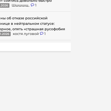
ут сойтись довольно быстро
Шшшшщ..
1
1.2026
ны об отказе российской
нице в нейтральном статусе:
ерное, опять «страшная русофобия
костя луговой
1
1.2026