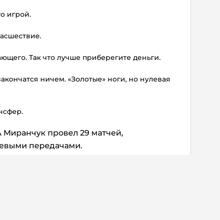
о игрой.
масшествие.
ющего. Так что лучше приберегите деньги.
закончатся ничем. «Золотые» ноги, но нулевая
нсфер.
 Миранчук провел 29 матчей,
левыми передачами.
ентарии:
0
 информация
Дисклеймер