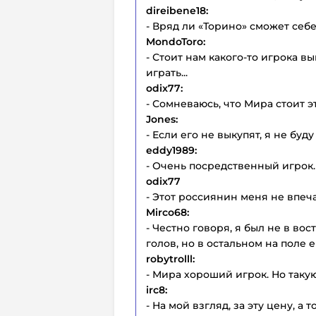
direibene18:
- Вряд ли «Торино» сможет себе
MondoToro:
- Стоит нам какого-то игрока в
играть...
odix77:
- Сомневаюсь, что Мира стоит э
Jones:
- Если его не выкупят, я не буд
eddy1989:
- Очень посредственный игрок.
odix77
- Этот россиянин меня не впеч
Mirco68:
- Честно говоря, я был не в вос
голов, но в остальном на поле 
robytrolll:
- Мира хороший игрок. Но таку
irc8:
- На мой взгляд, за эту цену, 