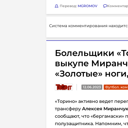
Перевод:
MGROMOV
Комментар
Система комментирования находитс
Болельщики «Т
выкупе Миранчу
«Золотые» ноги
12.06.2023
Футбол. ко
«Торино» активно ведет пере
трансферу
Алексея Миранчу
сообщают, что «бергамаски» п
полузащитника. Напомним, чт