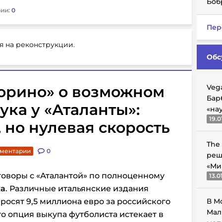
Боб
ии:
0
Пер
я на реконструкции.
Обс
орино» о возможном
Veg
Бар
ка у «Аталанты»:
«на
19.0
, но нулевая скорость
The
мментарии
0
реш
«Ми
говоры с «Аталантой» по полноценному
13.0
ка
. Различные итальянские издания
росят 9,5 миллиона евро за российского
В М
Мал
о опция выкупа футболиста истекает в