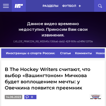
РАЗДЕЛЫ
ФУТБОЛ
Иностранцы о спорте России:
Статьи
Комменты
Новос
В The Hockey Writers считают, что
выбор «Вашингтоном» Мичкова
будет воплощением мечты: у
Овечкина появится преемник
14.06.2023
0