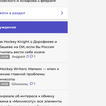
ровского и Аскарова 5 февраля
ейти в раздел
уждение
as Hockey Knight о Дорофееве и
башеве на ОИ, если бы Россия
училась вести себя иначе
Андрей Л
1
1.2026
 Hockey Writers: Малкин — ключ к
ению главной проблемы
ннесоты
Шшшшщ..
1
1.2026
онреале об интересе к обмену
кина в «Миннесоту»: все элементы