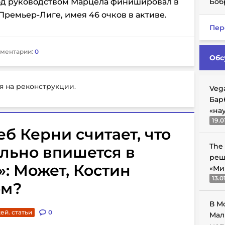
од руководством Марцела финишировал в
Боб
Премьер-Лиге, имея 46 очков в активе.
Пер
ментарии:
0
Обс
я на реконструкции.
Veg
Бар
«на
19.0
б Керни считает, что
The
льно впишется в
реш
»: Может, Костин
«Ми
13.0
ом?
В М
ей. статьи
0
Мал