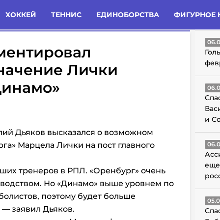
татьи
Комменты
Новости
ХОККЕЙ
ТЕННИС
ЕДИНОБОРСТВА
ФИГУРНОЕ 
ГО
06.
ментировал
Гол
фев
начение Лички
Динамо»
06.
Спа
Вас
и С
лий Дьяков высказался о возможном
га» Марцела Лички на пост главного
06.
Асс
еще
ших тренеров в РПЛ. «Оренбург» очень
рос
оводством. Но «Динамо» выше уровнем по
болистов, поэтому будет больше
05.
 — заявил Дьяков.
Спа