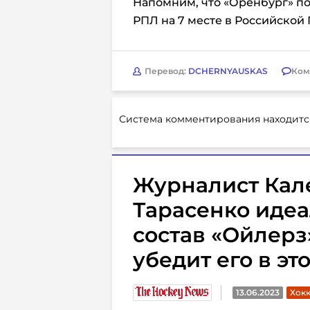
Напомним, что «Оренбург» п
РПЛ на 7 месте в Российской 
Перевод:
DCHERNYAUSKAS
Ком
Система комментирования находитс
Журналист Кале
Тарасенко идеа
состав «Ойлерз
убедит его в эт
13.06.2023
Хокк