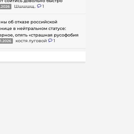
ут сойтись довольно быстро
Шшшшщ..
1
1.2026
ны об отказе российской
нице в нейтральном статусе:
ерное, опять «страшная русофобия
костя луговой
1
1.2026