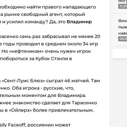
мог
11.0
еобходимо найти правого нападающего
на рынке свободный агент, который
Фин
 и усилил команду? Да, это
Владимир
лыж
нав
расенко семь раз забрасывал не менее 20
05.0
е годы проводил в среднем около 34 игр
м. Но «нефтяникам» очень нужен игрок
 побороться за Кубок Стэнли в
а «Сент-Луис Блюз» сыграл 46 матчей. Там
нко. Оба игрока - русские, что,
ительным моментом для Владимира.
жнее знакомство сделает для Тарасенко
ы в «Ойлерз» более привлекательным.
ily Faceoff, россиянин может