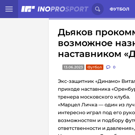
Иностранцы о спорте России:
С
ФУТБОЛ
Дьяков проком
возможное наз
наставником «
13.06.2023
Футбол
0
Экс-защитник «Динамо» Вита
приходе наставника «Оренбур
тренера московского клуба.
«Марцел Личка — один из луч
интересно играл под его рук
возможностям и подбору фут
ответственности и давления»,