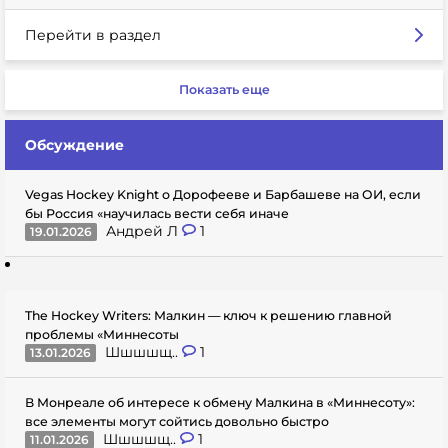
Перейти в раздел
Показать еще
Обсуждение
Vegas Hockey Knight о Дорофееве и Барбашеве на ОИ, если
бы Россия «научилась вести себя иначе
Андрей Л
1
19.01.2026
The Hockey Writers: Малкин — ключ к решению главной
проблемы «Миннесоты
Шшшшщ..
1
13.01.2026
В Монреале об интересе к обмену Малкина в «Миннесоту»:
все элементы могут сойтись довольно быстро
Шшшшщ..
1
11.01.2026