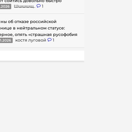
ут сойтись довольно быстро
Шшшшщ..
1
1.2026
ны об отказе российской
нице в нейтральном статусе:
ерное, опять «страшная русофобия
костя луговой
1
1.2026