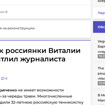
Боб
ии:
0
Пер
Обс
я на реконструкции.
Veg
Бар
ик россиянки Виталии
«на
19.0
атлил журналиста
The
реш
«Ми
0
13.0
Дьяченко
не имеет возможности
В М
з-за череды травм. Многочисленные
Мал
дили 32-летнюю российскую теннисистку