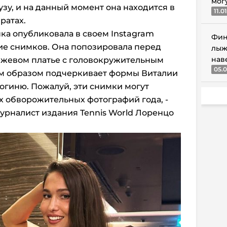
мог
узу, и на данный момент она находится в
11.0
ратах.
ка опубликовала в своем Instagram
Фин
е снимков. Она попозировала перед
лыж
нав
жевом платье с головокружительным
05.0
м образом подчеркивает формы Виталии
 богиню. Пожалуй, эти снимки могут
х обворожительных фотографий года, -
журналист издания Tennis World Лоренцо