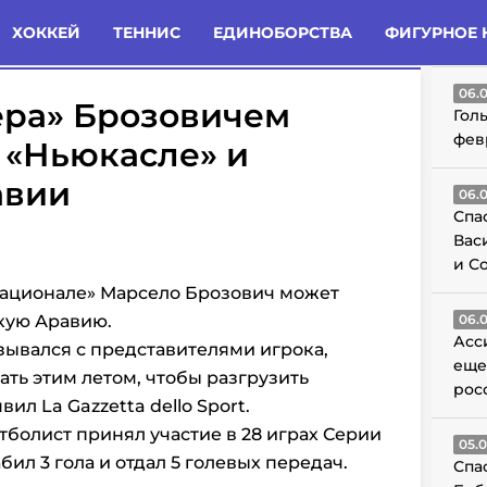
татьи
Комменты
Новости
ХОККЕЙ
ТЕННИС
ЕДИНОБОРСТВА
ФИГУРНОЕ 
ГО
06.
ера» Брозовичем
Гол
фев
 «Ньюкасле» и
авии
06.
Спа
Вас
и С
ационале» Марсело Брозович может
кую Аравию.
06.
Асс
зывался с представителями игрока,
еще
ать этим летом, чтобы разгрузить
рос
ил La Gazzetta dello Sport.
тболист принял участие в 28 играх Серии
05.
абил 3 гола и отдал 5 голевых передач.
Спа