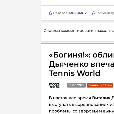
Перевод:
MGROMOV
Комментар
Система комментирования находитс
«Богиня!»: обл
Дьяченко впеч
Tennis World
13.06.2023
Теннис. статьи
В настоящее время
Виталия 
выступать в соревнованиях и
проблемы со здоровьем выну