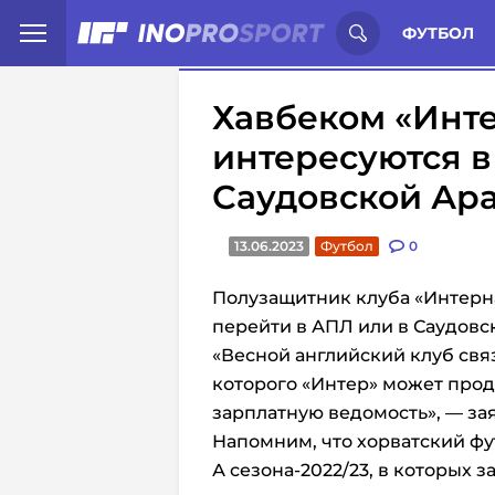
Иностранцы о спорте России:
С
ФУТБОЛ
Хавбеком «Инт
интересуются в
Саудовской Ар
13.06.2023
Футбол
0
Полузащитник клуба «Интерн
перейти в АПЛ или в Саудовс
«Весной английский клуб свя
которого «Интер» может прод
зарплатную ведомость», — заяв
Напомним, что хорватский фу
А сезона-2022/23, в которых з