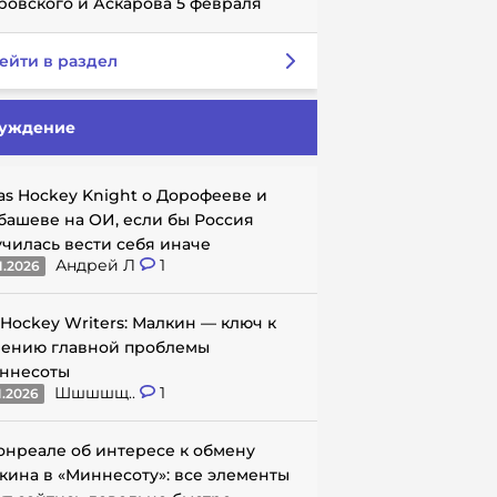
ровского и Аскарова 5 февраля
ейти в раздел
уждение
as Hockey Knight о Дорофееве и
башеве на ОИ, если бы Россия
училась вести себя иначе
Андрей Л
1
1.2026
 Hockey Writers: Малкин — ключ к
ению главной проблемы
ннесоты
Шшшшщ..
1
1.2026
онреале об интересе к обмену
кина в «Миннесоту»: все элементы