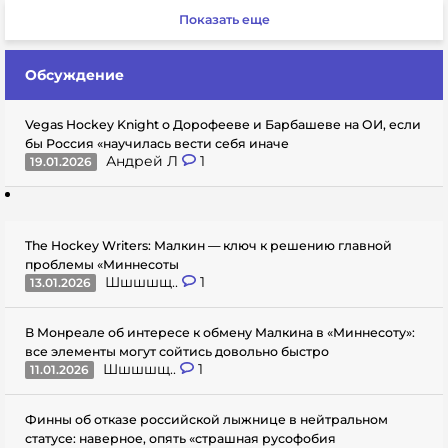
Показать еще
Обсуждение
Vegas Hockey Knight о Дорофееве и Барбашеве на ОИ, если
бы Россия «научилась вести себя иначе
Андрей Л
1
19.01.2026
The Hockey Writers: Малкин — ключ к решению главной
проблемы «Миннесоты
Шшшшщ..
1
13.01.2026
В Монреале об интересе к обмену Малкина в «Миннесоту»:
все элементы могут сойтись довольно быстро
Шшшшщ..
1
11.01.2026
Финны об отказе российской лыжнице в нейтральном
статусе: наверное, опять «страшная русофобия