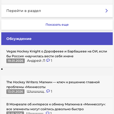
Перейти в раздел
Показать еще
Обсуждение
Vegas Hockey Knight о Дорофееве и Барбашеве на ОИ, если
бы Россия «научилась вести себя иначе
Андрей Л
1
19.01.2026
The Hockey Writers: Малкин — ключ к решению главной
проблемы «Миннесоты
Шшшшщ..
1
13.01.2026
В Монреале об интересе к обмену Малкина в «Миннесоту»:
все элементы могут сойтись довольно быстро
Шшшшщ..
1
11.01.2026