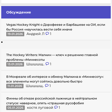
Обсуждение
Vegas Hockey Knight о Дорофееве и Барбашеве на ОИ, если
бы Россия «научилась вести себя иначе
Андрей Л
1
19.01.2026
The Hockey Writers: Малкин — ключ к решению главной
проблемы «Миннесоты
Шшшшщ..
1
13.01.2026
В Монреале об интересе к обмену Малкина в «Миннесоту»:
все элементы могут сойтись довольно быстро
Шшшшщ..
1
11.01.2026
Финны об отказе российской лыжнице в нейтральном
статусе: наверное, опять «страшная русофобия
костя луговой
1
05.01.2026