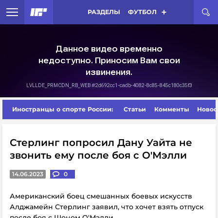
РАЗДЕЛЫ
ФУТБОЛ
Иностранцы о спорте России:
Статьи
Комменты
Новос
Стерлинг попросил Дану Уайта не
звонить ему после боя с О'Мэлли
14.06.2023
0
Американский боец смешанных боевых искусств
Алджамейн Стерлинг заявил, что хочет взять отпуск
после боя с Шоном О'Мэлли.