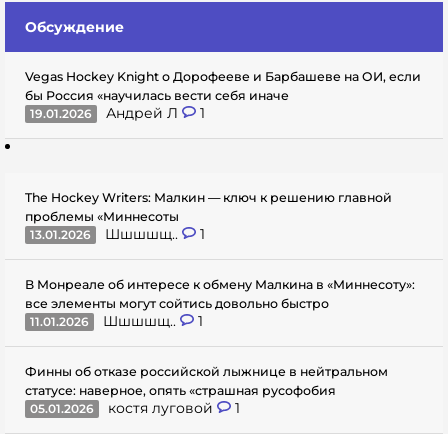
Обсуждение
Vegas Hockey Knight о Дорофееве и Барбашеве на ОИ, если
бы Россия «научилась вести себя иначе
Андрей Л
1
19.01.2026
The Hockey Writers: Малкин — ключ к решению главной
проблемы «Миннесоты
Шшшшщ..
1
13.01.2026
В Монреале об интересе к обмену Малкина в «Миннесоту»:
все элементы могут сойтись довольно быстро
Шшшшщ..
1
11.01.2026
Финны об отказе российской лыжнице в нейтральном
статусе: наверное, опять «страшная русофобия
костя луговой
1
05.01.2026