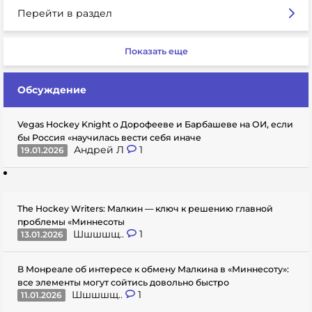
Перейти в раздел
Показать еще
Обсуждение
Vegas Hockey Knight о Дорофееве и Барбашеве на ОИ, если
бы Россия «научилась вести себя иначе
Андрей Л
1
19.01.2026
The Hockey Writers: Малкин — ключ к решению главной
проблемы «Миннесоты
Шшшшщ..
1
13.01.2026
В Монреале об интересе к обмену Малкина в «Миннесоту»:
все элементы могут сойтись довольно быстро
Шшшшщ..
1
11.01.2026