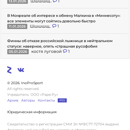
Шшшшщ..
1
13.01.2026
В Монреале об интересе к обмену Малкина в «Миннесоту»:
все элементы могут сойтись довольно быстро
Шшшшщ..
1
11.01.2026
Финны об отказе российской лыжнице в нейтральном
статусе: наверное, опять «страшная русофобия
костя луговой
1
05.01.2026
© 2026. InoProSport
All rights reserved.
Учредитель: ООО «Раре.Ру»
Архив
Авторы
Контакты
RSS
Юридическая информация
Свидетельство о регистрации СМИ Эл №ФС77-72704 выдано
федеральной службой по надзору в сфере связи,