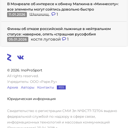
В Монреале об интересе к обмену Малкина в «Миннесоту»:
все элементы могут сойтись довольно быстро
Шшшшщ..
1
11.01.2026
Финны об отказе российской лыжнице в нейтральном
статусе: наверное, опять «страшная русофобия
костя луговой
1
05.01.2026
© 2026. InoProSport
All rights reserved.
Учредитель: ООО «Раре.Ру»
Архив
Авторы
Контакты
RSS
Юридическая информация
Свидетельство о регистрации СМИ Эл №ФС77-72704 выдано
федеральной службой по надзору в сфере связи,
информационных технологий и массовых коммуникаций
(Роскомнадзор) 23.04.2018 г.