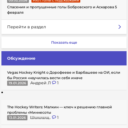
05.02.2026
НХЛ. Голы с подсказками
Спасения и пропущенные голы Бобровского и Аскарова 5
февраля
Перейти в раздел
Показать еще
Обсуждение
Vegas Hockey Knight о Дорофееве и Барбашеве на ОИ, если
бы Россия «научилась вести себя иначе
Андрей Л
1
19.01.2026
The Hockey Writers: Малкин — ключ к решению главной
проблемы «Миннесоты
Шшшшщ..
1
13.01.2026