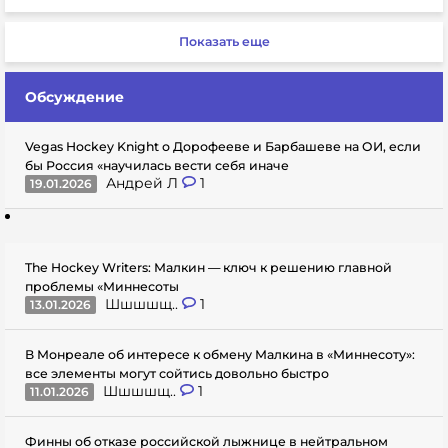
Показать еще
Обсуждение
Vegas Hockey Knight о Дорофееве и Барбашеве на ОИ, если
бы Россия «научилась вести себя иначе
Андрей Л
1
19.01.2026
The Hockey Writers: Малкин — ключ к решению главной
проблемы «Миннесоты
Шшшшщ..
1
13.01.2026
В Монреале об интересе к обмену Малкина в «Миннесоту»:
все элементы могут сойтись довольно быстро
Шшшшщ..
1
11.01.2026
Финны об отказе российской лыжнице в нейтральном