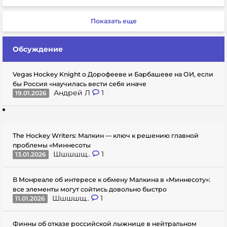
Показать еще
Обсуждение
Vegas Hockey Knight о Дорофееве и Барбашеве на ОИ, если
бы Россия «научилась вести себя иначе
Андрей Л
1
19.01.2026
The Hockey Writers: Малкин — ключ к решению главной
проблемы «Миннесоты
Шшшшщ..
1
13.01.2026
В Монреале об интересе к обмену Малкина в «Миннесоту»:
все элементы могут сойтись довольно быстро
Шшшшщ..
1
11.01.2026
Финны об отказе российской лыжнице в нейтральном