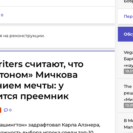
Боб
:
0
Пер
Обс
я на реконструкции.
Veg
Бар
iters считают, что
«на
19.0
тоном» Мичкова
ием мечты: у
The
реш
ится преемник
«Ми
13.0
0
В М
Вашингтон» задрафтовал Карла Алзнера,
Мал
ожность выбора игрока среди топ-10