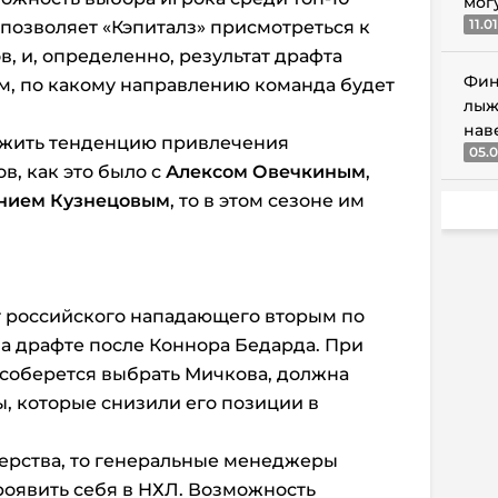
мог
11.0
 позволяет «Кэпиталз» присмотреться к
, и, определенно, результат драфта
Фин
м, по какому направлению команда будет
лыж
нав
олжить тенденцию привлечения
05.0
в, как это было с
Алексом Овечкиным
,
нием Кузнецовым
, то в этом сезоне им
т российского нападающего вторым по
а драфте после Коннора Бедарда. При
 соберется выбрать Мичкова, должна
, которые снизили его позиции в
терства, то генеральные менеджеры
проявить себя в НХЛ. Возможность