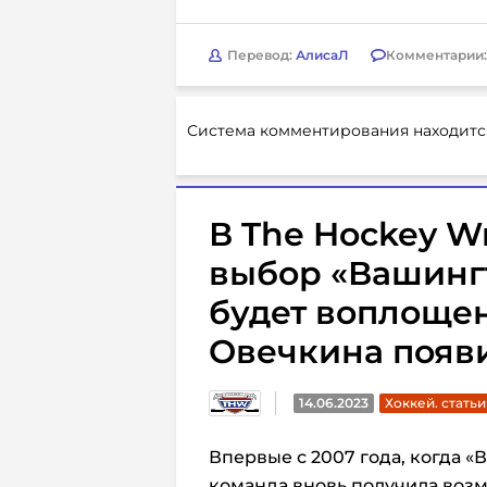
Перевод:
АлисаЛ
Комментарии
Система комментирования находитс
В The Hockey Wr
выбор «Вашинг
будет воплощен
Овечкина появ
14.06.2023
Хоккей. статьи
Впервые с 2007 года, когда «
команда вновь получила возм