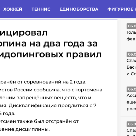
татьи
Комменты
Новости
ХОККЕЙ
ТЕННИС
ЕДИНОБОРСТВА
ФИГУРНОЕ 
ГО
06.
фицировал
Гол
фев
пина на два года за
идопинговых правил
06.
Спа
Вас
и С
анён от соревнований на 2 года.
стов России сообщила, что спортсмена
06.
Асс
лении запрещённых веществ, что и
еще
ия. Дисквалификация продлиться
с 7
рос
 года.
ртсмен также был отстранён от
05.
ушение дисциплины.
Спа