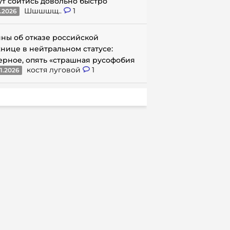
ут сойтись довольно быстро
Шшшшщ..
1
1.2026
ны об отказе российской
нице в нейтральном статусе:
ерное, опять «страшная русофобия
костя луговой
1
1.2026