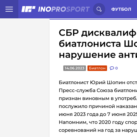
Иностранцы о спорте России:
С
ФУТБОЛ
СБР дисквали
биатлониста Шо
нарушение ант
14.06.2023
Биатлон
0
Биатлонист Юрий Шопин отстр
Пресс-служба Союза биатлони
признан виновным в употреб
послужило причиной наказан
июня 2023 года до 7 июня 2025
Напомним, что 2020 году спо
соревнований на год за нар