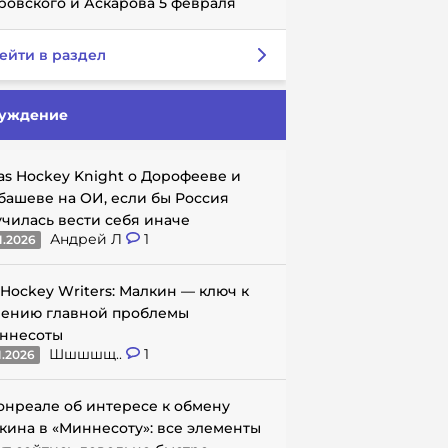
ровского и Аскарова 5 февраля
ейти в раздел
уждение
as Hockey Knight о Дорофееве и
башеве на ОИ, если бы Россия
училась вести себя иначе
Андрей Л
1
1.2026
 Hockey Writers: Малкин — ключ к
ению главной проблемы
ннесоты
Шшшшщ..
1
1.2026
онреале об интересе к обмену
кина в «Миннесоту»: все элементы