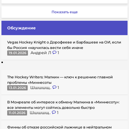
Показать еще
Обсуждение
Vegas Hockey Knight о Дорофееве и Барбашеве на ОИ, если
бы Россия «научилась вести себя иначе
Андрей Л
1
19.01.2026
The Hockey Writers: Малкин — ключ к решению главной
проблемы «Миннесоты
Шшшшщ..
1
13.01.2026
В Монреале об интересе к обмену Малкина в «Миннесоту»:
все элементы могут сойтись довольно быстро
Шшшшщ..
1
11.01.2026
Финны об отказе российской лыжнице в нейтральном