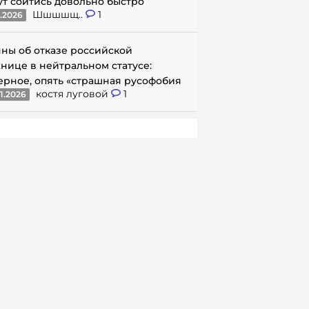
ут сойтись довольно быстро
Шшшшщ..
1
1.2026
ны об отказе российской
нице в нейтральном статусе:
ерное, опять «страшная русофобия
костя луговой
1
1.2026