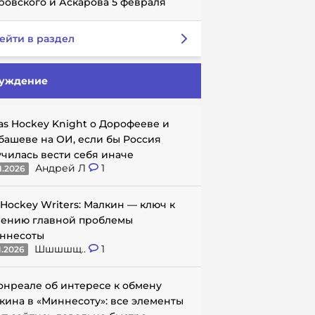
ровского и Аскарова 5 февраля
ейти в раздел
уждение
as Hockey Knight о Дорофееве и
башеве на ОИ, если бы Россия
училась вести себя иначе
Андрей Л
1
1.2026
 Hockey Writers: Малкин — ключ к
ению главной проблемы
ннесоты
Шшшшщ..
1
1.2026
онреале об интересе к обмену
кина в «Миннесоту»: все элементы