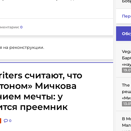
Боб
Пер
ментарии:
0
Обс
я на реконструкции.
Veg
Бар
«на
19.0
iters считают, что
тоном» Мичкова
The
реш
ием мечты: у
«Ми
ится преемник
13.0
В М
0
Мал