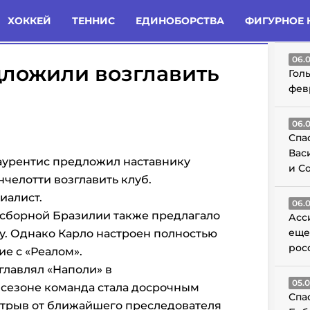
татьи
Комменты
Новости
ХОККЕЙ
ТЕННИС
ЕДИНОБОРСТВА
ФИГУРНОЕ 
ГО
06.
дложили возглавить
Гол
фев
06.
Спа
Вас
Лаурентис предложил наставнику
и С
челотти возглавить клуб.
циалист.
06.
 сборной Бразилии также предлагало
Асс
еще
у. Однако
Карло настроен полностью
рос
ие с
«Реалом».
зглавлял
«Наполи»
в
05.
сезоне команда стала досрочным
Спа
отрыв от ближайшего преследователя