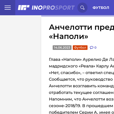
Иностранцы о спорте России:
С
ФУТБОЛ
Анчелотти пре
«Наполи»
14.06.2023
Футбол
0
Глава «Наполи» Аурелио Де 
мадридского «Реала» Карлу Ан
«Нет, спасибо»,
– ответил спе
Сообщается, что руководство
Анчелотти возглавить команд
отработать текущее соглашен
Напомним, что
Анчелотти во
сезоне-2018/19.
В прошедшем 
победителем Серии А, имея 