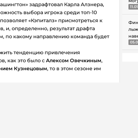
мог
Вашингтон» задрафтовал Карла Алзнера,
11.0
ожность выбора игрока среди топ-10
 позволяет «Кэпиталз» присмотреться к
Фин
, и, определенно, результат драфта
лыж
нав
м, по какому направлению команда будет
05.0
олжить тенденцию привлечения
в, как это было с
Алексом Овечкиным
,
нием Кузнецовым
, то в этом сезоне им
т российского нападающего вторым по
а драфте после Коннора Бедарда. При
 соберется выбрать Мичкова, должна
, которые снизили его позиции в