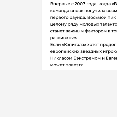
Впервые с 2007 года, когда «
команда вновь получила возм
первого раунда. Восьмой пик
целому ряду молодых талантов
станет важным фактором в то
развиваться.
Если «Кэпиталз» хотят прод
европейских звездных игроко
Никласом Бэкстремом и
Евге
может повезти.
Матвей Мичков
Большинство скаутов считаю
уровню мастерства игроком н
этом любая команда, которая
учитывать различные факторы
рейтинге.