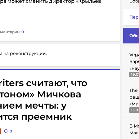
ера может сменить директор «Крыльев
Боб
Пер
ментарии:
0
Обс
я на реконструкции.
Veg
Бар
«на
19.0
iters считают, что
The
тоном» Мичкова
реш
ием мечты: у
«Ми
13.0
ится преемник
В М
0
Мал