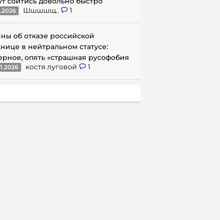
ут сойтись довольно быстро
Шшшшщ..
1
1.2026
ны об отказе российской
нице в нейтральном статусе:
ерное, опять «страшная русофобия
костя луговой
1
1.2026