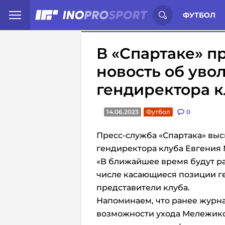
Иностранцы о спорте России:
С
ФУТБОЛ
В «Спартаке» 
новость об уво
гендиректора 
14.06.2023
Футбол
0
Пресс-служба «Спартака» выс
гендиректора клуба Евгения
«В ближайшее время будут р
числе касающиеся позиции г
представители клуба.
Напоминаем, что ранее журн
возможности ухода Мележиков