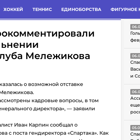
татьи
Комменты
Новости
ХОККЕЙ
ТЕННИС
ЕДИНОБОРСТВА
ФИГУРНОЕ 
ГО
06.
прокомментировали
Гол
фев
льнении
клуба Мележикова
06.
Спа
Вас
и С
казалась о возможной отставке
 Мележикова.
06.
Асс
ассмотрены кадровые вопросы, в том
еще
енерального директора», — заявили
рос
алист Иван Карпин сообщал о
05.
а с поста гендиректора «Спартака». Как
Спа