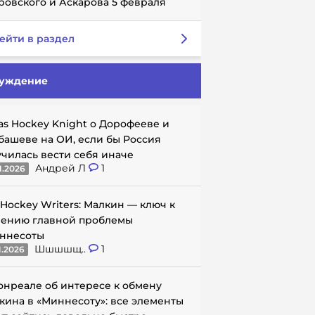
ровского и Аскарова 5 февраля
ейти в раздел
уждение
as Hockey Knight о Дорофееве и
башеве на ОИ, если бы Россия
училась вести себя иначе
Андрей Л
1
1.2026
 Hockey Writers: Малкин — ключ к
ению главной проблемы
ннесоты
Шшшшщ..
1
1.2026
онреале об интересе к обмену
кина в «Миннесоту»: все элементы