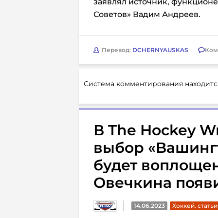
заявлял источник, функцион
Советов» Вадим Андреев.
Перевод:
DCHERNYAUSKAS
Ком
Система комментирования находитс
В The Hockey Wr
выбор «Вашинг
будет воплощен
Овечкина появ
14.06.2023
Хоккей. статьи