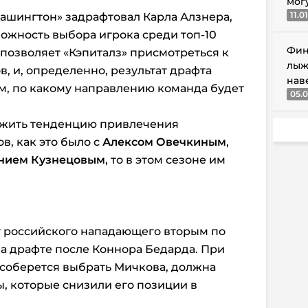
мог
11.0
Вашингтон» задрафтовал Карла Алзнера,
ожность выбора игрока среди топ-10
Фин
 позволяет «Кэпиталз» присмотреться к
лыж
, и, определенно, результат драфта
нав
м, по какому направлению команда будет
05.0
олжить тенденцию привлечения
в, как это было с
Алексом Овечкиным
,
нием Кузнецовым
, то в этом сезоне им
т российского нападающего вторым по
а драфте после Коннора Бедарда. При
 соберется выбрать Мичкова, должна
, которые снизили его позиции в