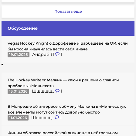
Показать еще
Обсуждение
Vegas Hockey Knight о Дорофееве и Барбашеве на ОИ, если
бы Россия «научилась вести себя иначе
Андрей Л
1
19.01.2026
The Hockey Writers: Малкин — ключ к решению главной
проблемы «Миннесоты
Шшшшщ..
1
13.01.2026
В Монреале об интересе к обмену Малкина в «Миннесоту»:
все элементы могут сойтись довольно быстро
Шшшшщ..
1
11.01.2026
Финны об отказе российской лыжнице в нейтральном