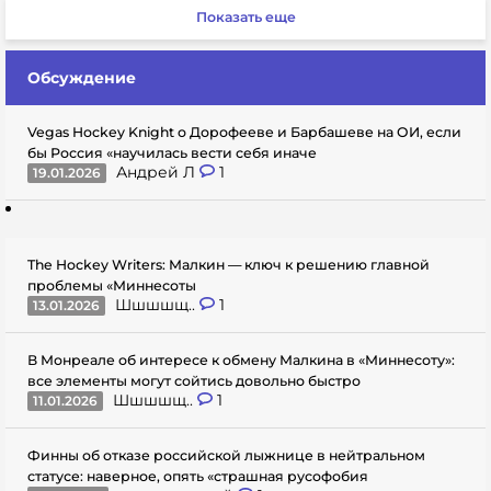
Показать еще
Обсуждение
Vegas Hockey Knight о Дорофееве и Барбашеве на ОИ, если
бы Россия «научилась вести себя иначе
Андрей Л
1
19.01.2026
The Hockey Writers: Малкин — ключ к решению главной
проблемы «Миннесоты
Шшшшщ..
1
13.01.2026
В Монреале об интересе к обмену Малкина в «Миннесоту»:
все элементы могут сойтись довольно быстро
Шшшшщ..
1
11.01.2026
Финны об отказе российской лыжнице в нейтральном
статусе: наверное, опять «страшная русофобия