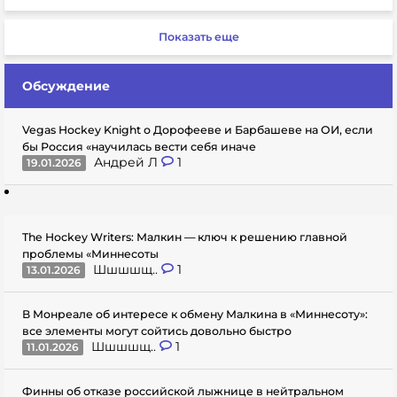
Показать еще
Обсуждение
Vegas Hockey Knight о Дорофееве и Барбашеве на ОИ, если
бы Россия «научилась вести себя иначе
Андрей Л
1
19.01.2026
The Hockey Writers: Малкин — ключ к решению главной
проблемы «Миннесоты
Шшшшщ..
1
13.01.2026
В Монреале об интересе к обмену Малкина в «Миннесоту»:
все элементы могут сойтись довольно быстро
Шшшшщ..
1
11.01.2026
Финны об отказе российской лыжнице в нейтральном