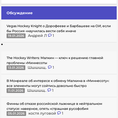
Обсуждение
Vegas Hockey Knight о Дорофееве и Барбашеве на ОИ, если
бы Россия «научилась вести себя иначе
Андрей Л
1
19.01.2026
The Hockey Writers: Малкин — ключ к решению главной
проблемы «Миннесоты
Шшшшщ..
1
13.01.2026
В Монреале об интересе к обмену Малкина в «Миннесоту»:
все элементы могут сойтись довольно быстро
Шшшшщ..
1
11.01.2026
Финны об отказе российской лыжнице в нейтральном
статусе: наверное, опять «страшная русофобия
костя луговой
1
05.01.2026