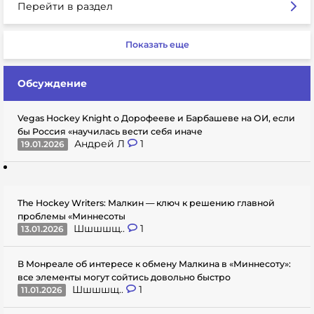
Перейти в раздел
Показать еще
Обсуждение
Vegas Hockey Knight о Дорофееве и Барбашеве на ОИ, если
бы Россия «научилась вести себя иначе
Андрей Л
1
19.01.2026
The Hockey Writers: Малкин — ключ к решению главной
проблемы «Миннесоты
Шшшшщ..
1
13.01.2026
В Монреале об интересе к обмену Малкина в «Миннесоту»:
все элементы могут сойтись довольно быстро
Шшшшщ..
1
11.01.2026