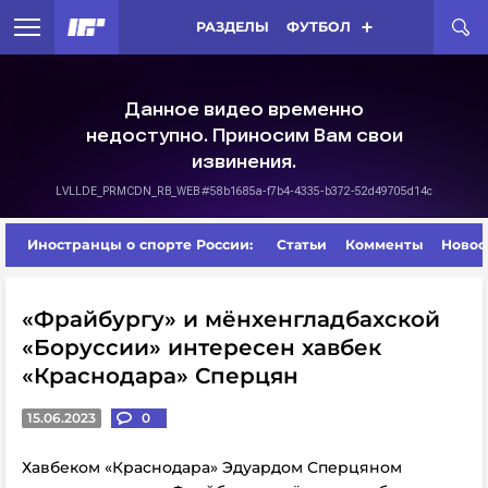
РАЗДЕЛЫ
ФУТБОЛ
Иностранцы о спорте России:
Статьи
Комменты
Новос
«Фрайбургу» и мёнхенгладбахской
«Боруссии» интересен хавбек
«Краснодара» Сперцян
15.06.2023
0
Хавбеком «Краснодара» Эдуардом Сперцяном