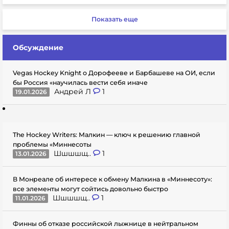
Показать еще
Обсуждение
Vegas Hockey Knight о Дорофееве и Барбашеве на ОИ, если
бы Россия «научилась вести себя иначе
Андрей Л
1
19.01.2026
The Hockey Writers: Малкин — ключ к решению главной
проблемы «Миннесоты
Шшшшщ..
1
13.01.2026
В Монреале об интересе к обмену Малкина в «Миннесоту»:
все элементы могут сойтись довольно быстро
Шшшшщ..
1
11.01.2026
Финны об отказе российской лыжнице в нейтральном