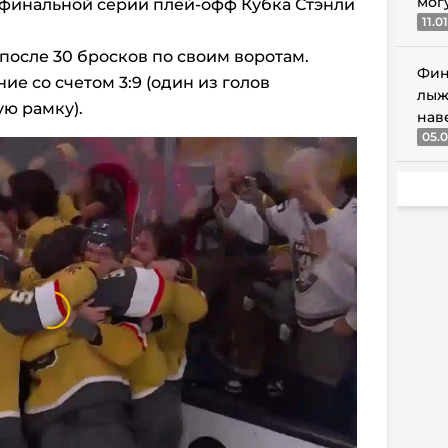
мог
 финальной серии плей-офф Кубка Стэнли
11.0
после 30 бросков по своим воротам.
Фин
е со счетом 3:9 (один из голов
лыж
ую рамку).
нав
05.0