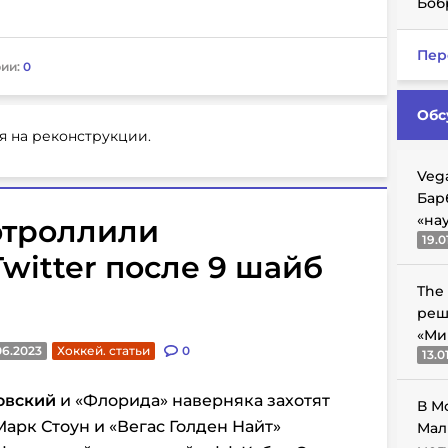
Боб
Пер
ии:
0
Обс
я на реконструкции.
Veg
Бар
«на
отроллили
19.0
witter после 9 шайб
The
реш
«Ми
06.2023
Хоккей. статьи
0
13.0
овский
и «Флорида» наверняка захотят
В М
Марк Стоун и «Вегас Голден Найт»
Мал