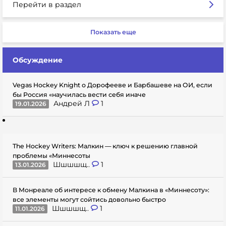
Перейти в раздел
Показать еще
Обсуждение
Vegas Hockey Knight о Дорофееве и Барбашеве на ОИ, если
бы Россия «научилась вести себя иначе
Андрей Л
1
19.01.2026
The Hockey Writers: Малкин — ключ к решению главной
проблемы «Миннесоты
Шшшшщ..
1
13.01.2026
В Монреале об интересе к обмену Малкина в «Миннесоту»:
все элементы могут сойтись довольно быстро
Шшшшщ..
1
11.01.2026